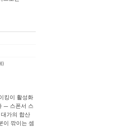
제)
테이킹이 활성화
 — 스폰서 스
 대가의 합산
분이 깎이는 셈