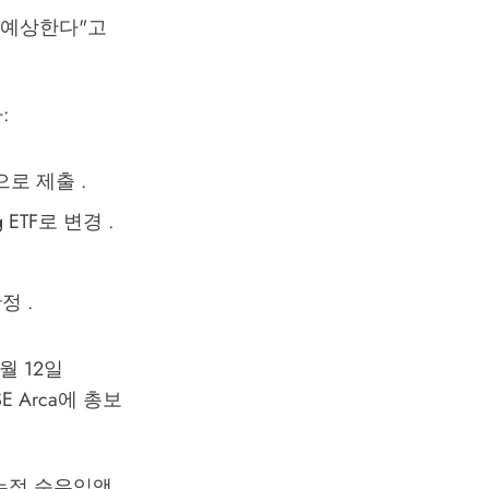
로 예상한다"고
:
념으로 제출 .
g ETF로 변경 .
정 .
월 12일
SE Arca에 총보
 누적 순유입액