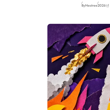
By
Nestree
2026년