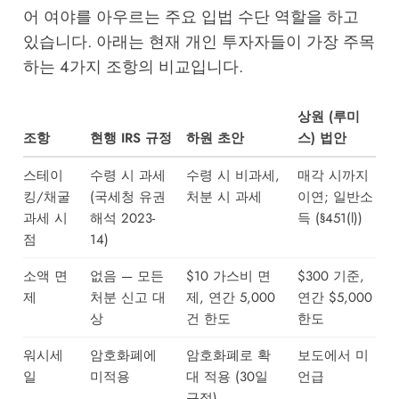
어 여야를 아우르는 주요 입법 수단 역할을 하고
있습니다. 아래는 현재 개인 투자자들이 가장 주목
하는 4가지 조항의 비교입니다.
상원 (루미
조항
현행 IRS 규정
하원 초안
스) 법안
스테이
수령 시 과세
수령 시 비과세,
매각 시까지
킹/채굴
(국세청 유권
처분 시 과세
이연; 일반소
과세 시
해석 2023-
득 (§451(l))
점
14)
소액 면
없음 — 모든
$10 가스비 면
$300 기준,
제
처분 신고 대
제, 연간 5,000
연간 $5,000
상
건 한도
한도
워시세
암호화폐에
암호화폐로 확
보도에서 미
일
미적용
대 적용 (30일
언급
규정)