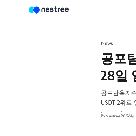
Skip to content
News
공포탐
28일
공포탐욕지수 1
USDT 2위
By
Nestree
2026년