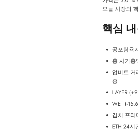
가격은 3.01%
오늘 시장의 
핵심 내
공포탐욕지수
총 시가총액 
업비트 거래량
증
LAYER (
WET (-1
김치 프리미엄
ETH 24시