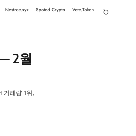
Nestree.xyz
Spoted Crypto
Vote.Token
— 2월
H 거래량 1위,