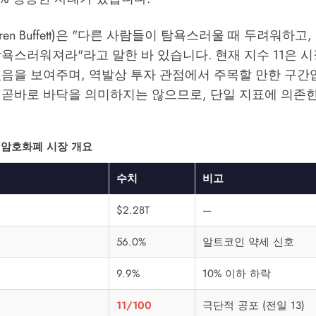
ren Buffett)은 "다른 사람들이 탐욕스러울 때 두려워하고
욕스러워져라"라고 말한 바 있습니다. 현재 지수 11은 
있음을 보여주며, 역발상 투자 관점에서 주목할 만한 구간
 곧바로 바닥을 의미하지는 않으므로, 단일 지표에 의존
벌 암호화폐 시장 개요
수치
비고
$2.28T
—
56.0%
알트코인 약세 신호
9.9%
10% 이하 하락
11/100
극단적 공포 (전일 13)