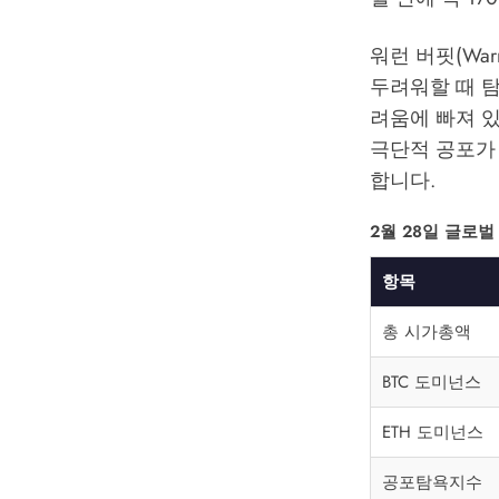
워런 버핏(War
두려워할 때 탐
려움에 빠져 
극단적 공포가
합니다.
2월 28일 글로
항목
총 시가총액
BTC 도미넌스
ETH 도미넌스
공포탐욕지수