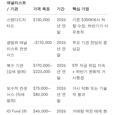
애널리스트
/ 기관
가격 목표
기간
핵심 가정
스탠다드차
$150,000
2026
기존 $300K에서 하
타드
년 연
향 수정; 하반기가 더
말
우호적
광범위 애널
~$110,000
2026
주요 기관 전망의 중
리스트 컨센
년 연
심값
서스
말
복수 기관
$170,000–
2026
ETF 자금 유입 지속
(강세 범위)
$225,000
년 연
+ 하반기 완화적 거
말
시환경
보수적 컨센
$75,000–
2026
거시 악화 또는 기술
서스 (약세
$80,000
년 연
적 붕괴
범위)
말
IO Fund (하
$46,000–
2026
거래량 역전 테제 현