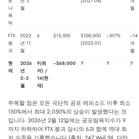
로
년 3
(2021.04)
개
나
월
월
폭
락
FTX
2022
6
$15,500
$108,000
~597%
~14
붕
년 11
(2025.01)
개
괴
월
월
현
2026
9(최
~$68,000
?
?
?
재
년
저) /
2~3
14(현
월
재)
주목할 점은 모든 극단적 공포 에피소드 이후 최소
150%에서 최대 2,050%의 상승이 발생했다는 것
입니다. 2026년 2월 12일에는 공포탐욕지수가 9
까지 하락하여 FTX 붕괴 당시의 6과 함께 역대 최
저 수준을 기록했습니다 (출처: 247 Wall St). 다만