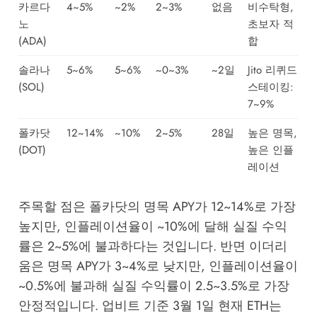
카르다
4~5%
~2%
2~3%
없음
비수탁형,
노
초보자 적
(ADA)
합
솔라나
5~6%
5~6%
~0~3%
~2일
Jito 리퀴드
(SOL)
스테이킹:
7~9%
폴카닷
12~14%
~10%
2~5%
28일
높은 명목,
(DOT)
높은 인플
레이션
주목할 점은 폴카닷의 명목 APY가 12~14%로 가장
높지만, 인플레이션율이 ~10%에 달해 실질 수익
률은 2~5%에 불과하다는 것입니다. 반면 이더리
움은 명목 APY가 3~4%로 낮지만, 인플레이션율이
~0.5%에 불과해 실질 수익률이 2.5~3.5%로 가장
안정적입니다. 업비트 기준 3월 1일 현재 ETH는