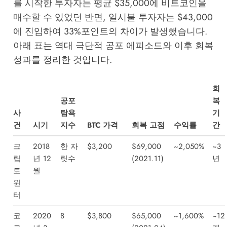
를 시작한 투자자는 평균 $35,000에 비트코인을
매수할 수 있었던 반면, 일시불 투자자는 $43,000
에 진입하여 33%포인트의 차이가 발생했습니다.
아래 표는 역대 극단적 공포 에피소드와 이후 회복
성과를 정리한 것입니다.
회
공포
복
사
탐욕
기
건
시기
지수
BTC 가격
회복 고점
수익률
간
크
2018
한 자
$3,200
$69,000
~2,050%
~3
립
년 12
릿수
(2021.11)
년
토
월
윈
터
코
2020
8
$3,800
$65,000
~1,600%
~12