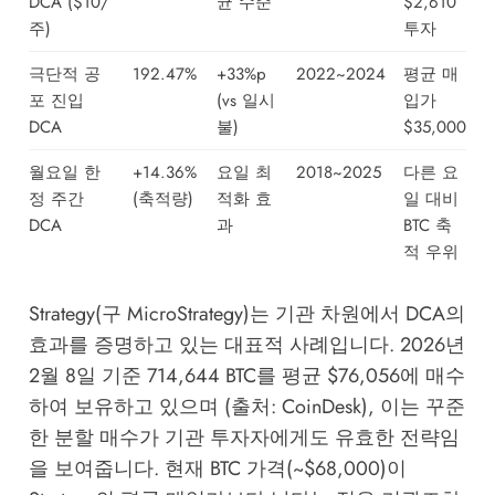
DCA ($10/
균 수준
$2,610
주)
투자
극단적 공
192.47%
+33%p
2022~2024
평균 매
포 진입
(vs 일시
입가
DCA
불)
$35,000
월요일 한
+14.36%
요일 최
2018~2025
다른 요
정 주간
(축적량)
적화 효
일 대비
DCA
과
BTC 축
적 우위
Strategy(구 MicroStrategy)는 기관 차원에서 DCA의
효과를 증명하고 있는 대표적 사례입니다. 2026년
2월 8일 기준 714,644 BTC를 평균 $76,056에 매수
하여 보유하고 있으며 (출처: CoinDesk), 이는 꾸준
한 분할 매수가 기관 투자자에게도 유효한 전략임
을 보여줍니다. 현재 BTC 가격(~$68,000)이