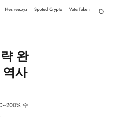
Nestree.xyz
Spoted Crypto
Vote.Token
전략 완
, 역사
~200% 수
.