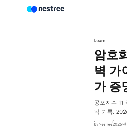
Skip to content
Learn
암호화
벽 가이
가 증
공포지수 11
익 기록. 20
By
Nestree
2026년