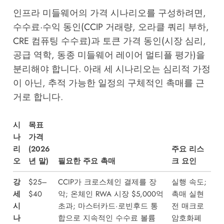
인프라 미들웨어의 가격 시나리오를 구성하려면,
수수료·수익 동인(CCIP 거래량, 오라클 쿼리 부하,
CRE 컴퓨팅 수수료)과 토큰 가격 동인(시장 심리,
공급 역학, 동종 미들웨어 레이어 멀티플 평가)을
분리해야 합니다. 아래 세 시나리오는 심리적 가정
이 아닌, 추적 가능한 일정의 구체적인 촉매를 근
거로 합니다.
시
목표
나
가격
리
(2026
주요 리스
오
년 말)
필요한 주요 촉매
크 요인
강
$25–
CCIP가 크로스체인 결제를 장
실행 속도;
세
$40
악; 온체인 RWA 시장 $5,000억
촉매 실현
시
초과; 마스터카드·로빈후드 통
전 매크로
나
합으로 지속적인 수수료 볼륨
암호화폐