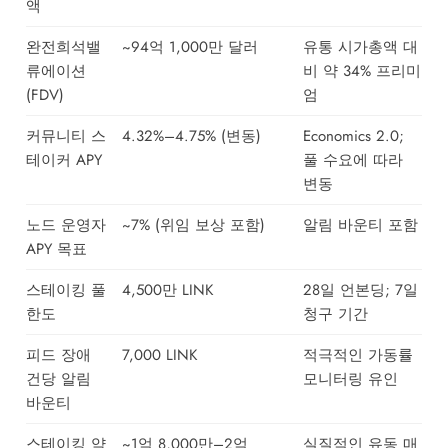
액
완전희석밸
~94억 1,000만 달러
유통 시가총액 대
류에이션
비 약 34% 프리미
(FDV)
엄
커뮤니티 스
4.32%–4.75% (변동)
Economics 2.0;
테이커 APY
풀 수요에 따라
변동
노드 운영자
~7% (위임 보상 포함)
알림 바운티 포함
APY 목표
스테이킹 풀
4,500만 LINK
28일 언본딩; 7일
한도
청구 기간
피드 장애
7,000 LINK
적극적인 가동률
건당 알림
모니터링 유인
바운티
스테이킹 약
~1억 8,000만–2억
실질적인 유동 매