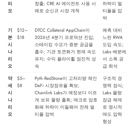
리
창출; CRE AI 에이전트 사용 사
하락이 멀
오
례로 순신규 시장 개척
티플을 압
박
기
$12–
DTCC Collateral AppChain이
예측 대비
본
$18
2026년 4분기 프로덕션 진입;
느린 RWA
시
스테이킹 수요가 증분 공급을
도입 속도;
나
흡수; 기관 토큰화가 현재 속도
Labs 배분에
리
유지; 수익 플라이휠 점진적 성
서 소폭 공
오
숙
급 희석
약
$5–
Pyth·RedStone이 고처리량 체인
구조적 경
세
$8
DeFi 시장점유율 확보;
쟁력 잠식;
시
Chainlink Labs가 예정보다 이르
Labs 물량
나
게 보유 물량 출회; 매크로 암호
잠금 해제
리
화폐 하락이 미들웨어 전체 멀
로 명시적
오
티플 압박
매도 압력
형성