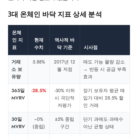
3대 온체인 바닥 지표 상세 분석
온체
인 지
현재
역사적 바
표
수치
닥 기준
시사점
거래
5.88%
2017년 12
매도 가능 물량 감소
소 보
월 저점
→ 반등 시 공급 부족
유량
효과
365일
-28.5%
-30% 이하
장기 보유자 평균 매
MVRV
시 극단적
입가 대비 28.5% 할
저평가
인 거래
30일
~0%
±5% 중립
단기 과매도·과매수
MVRV
(중립)
구간
아닌 균형 상태