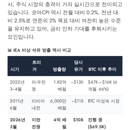
서, 주식 시장의 충격이 거의 실시간으로 전이되고
있습니다. 코어CPI 역시 전월 대비 0.2%, 전년 대
비 2.5%로 연준의 2% 목표 대비 여전히 높은 수준
을 유지하고 있어, 금리 인하 기대를 후퇴시키는
요인입니다.
📊 IEA 비상 석유 방출 역사 비교
트리
당시
시기
거
방출량
유가
BTC 이후 추이
2022년
러-우전
1.82억
~$130
$47K→$16K (6
3~4월
쟁
배럴
개월 -66%)
2011년
리비아
6,000만
~$115
BTC 미성숙 시장
6월
내전
배럴
2026년
이란
4억 배
$108
진행 중
3월
전쟁
럴
($69.5K)