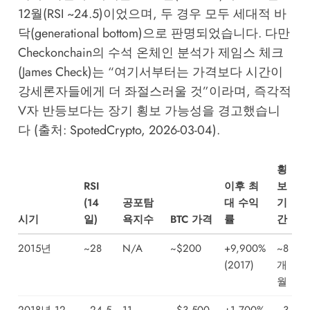
12월(RSI ~24.5)이었으며, 두 경우 모두 세대적 바
닥(generational bottom)으로 판명되었습니다. 다만
Checkonchain의 수석 온체인 분석가 제임스 체크
(James Check)는 “여기서부터는 가격보다 시간이
강세론자들에게 더 좌절스러울 것”이라며, 즉각적
V자 반등보다는 장기 횡보 가능성을 경고했습니
다 (출처: SpotedCrypto, 2026-03-04).
횡
RSI
이후 최
보
(14
공포탐
대 수익
기
시기
일)
욕지수
BTC 가격
률
간
2015년
~28
N/A
~$200
+9,900%
~8
(2017)
개
월
2018년 12
~24.5
11
~$3,500
+1,700%
~3