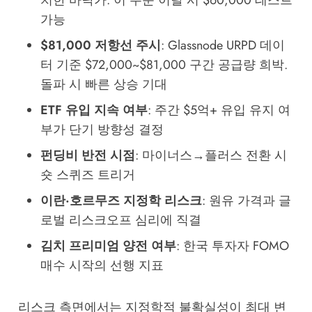
치한 바닥가. 이 수준 이탈 시 $60,000 테스트
가능
$81,000 저항선 주시
: Glassnode URPD 데이
터 기준 $72,000~$81,000 구간 공급량 희박.
돌파 시 빠른 상승 기대
ETF 유입 지속 여부
: 주간 $5억+ 유입 유지 여
부가 단기 방향성 결정
펀딩비 반전 시점
: 마이너스→플러스 전환 시
숏 스퀴즈 트리거
이란·호르무즈 지정학 리스크
: 원유 가격과 글
로벌 리스크오프 심리에 직결
김치 프리미엄 양전 여부
: 한국 투자자 FOMO
매수 시작의 선행 지표
리스크 측면에서는 지정학적 불확실성이 최대 변