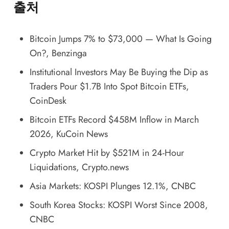
출처
Bitcoin Jumps 7% to $73,000 — What Is Going
On?
, Benzinga
Institutional Investors May Be Buying the Dip as
Traders Pour $1.7B Into Spot Bitcoin ETFs
,
CoinDesk
Bitcoin ETFs Record $458M Inflow in March
2026
, KuCoin News
Crypto Market Hit by $521M in 24-Hour
Liquidations
, Crypto.news
Asia Markets: KOSPI Plunges 12.1%
, CNBC
South Korea Stocks: KOSPI Worst Since 2008
,
CNBC