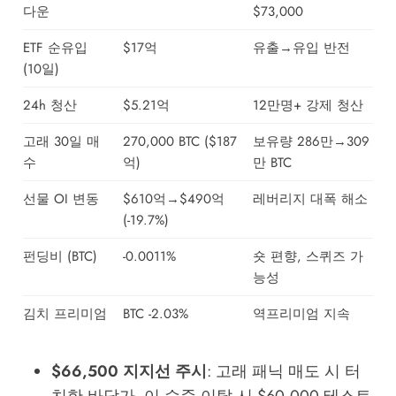
다운
$73,000
ETF 순유입
$17억
유출→유입 반전
(10일)
24h 청산
$5.21억
12만명+ 강제 청산
고래 30일 매
270,000 BTC ($187
보유량 286만→309
수
억)
만 BTC
선물 OI 변동
$610억→$490억
레버리지 대폭 해소
(-19.7%)
펀딩비 (BTC)
-0.0011%
숏 편향, 스퀴즈 가
능성
김치 프리미엄
BTC -2.03%
역프리미엄 지속
$66,500 지지선 주시
: 고래 패닉 매도 시 터