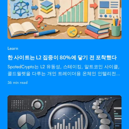
Learn
한 사이트는 L2 집중이 80%에 닿기 전 포착했다
SpotedCrypto는 L2 유동성, 스테이킹, 알트코인 사이클,
콜드월렛을 다루는 개인 트레이더용 온체인 인텔리전스
다.
36 min read