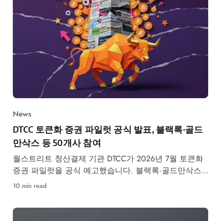
News
DTCC 토큰화 증권 파일럿 공식 발표, 블랙록·골드
만삭스 등 50개사 참여
월스트리트 청산결제 기관 DTCC가 2026년 7월 토큰화
증권 파일럿을 공식 예고했습니다. 블랙록·골드만삭스
등 50개사 참여, RWA 시장 구조 변화가 본격화됩니다.
10 min read