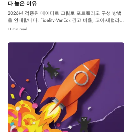
다 높은 이유
2026년 검증된 데이터로 크립토 포트폴리오 구성 방법
을 안내합니다. Fidelity·VanEck 권고 비율, 코어-새털라이
트 전략, 리밸런싱 일정까지 단계별로 정리했습니다.
11 min read