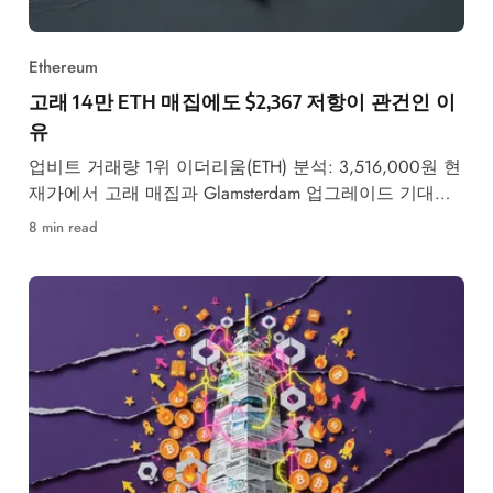
Ethereum
고래 14만 ETH 매집에도 $2,367 저항이 관건인 이
유
업비트 거래량 1위 이더리움(ETH) 분석: 3,516,000원 현
재가에서 고래 매집과 Glamsterdam 업그레이드 기대감
속 $2,367 저항 돌파 여부가 핵심입니다.
8 min read