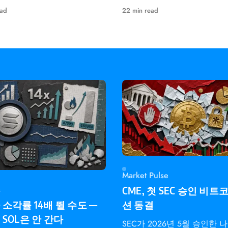
트로피의 비트코인 시드를 생
서 9,000 SOL로 늘리고 디
ead
22 min read
다.
이션 속도를 2배로 높입니다 
Market Pulse
s
CME, 첫 SEC 승인 비트
소각률 14배 뛸 수도 —
션 동결
SOL은 안 간다
SEC가 2026년 5월 승인한 