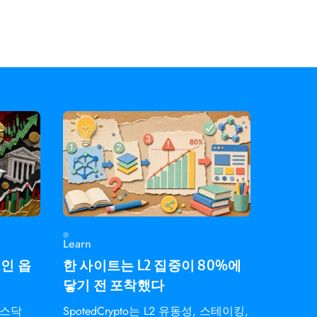
스인플레
—
Learn
코인 옵
한 사이트는 L2 집중이 80%에
닿기 전 포착했다
나스닥
SpotedCrypto는 L2 유동성, 스테이킹,