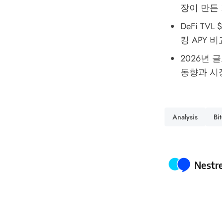
장이 만든
DeFi TV
킹 APY 
2026년 
동향과 시
Analysis
Bi
Poste
Nestr