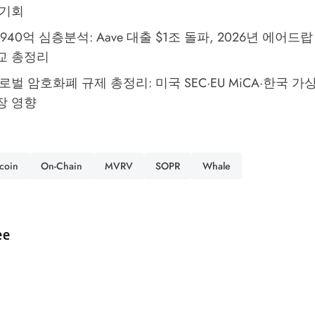
 기회
L $940억 심층분석: Aave 대출 $1조 돌파, 2026년 에어
비교 총정리
글로벌 암호화폐 규제 총정리: 미국 SEC·EU MiCA·한국 
장 영향
tcoin
On-Chain
MVRV
SOPR
Whale
d by
ee