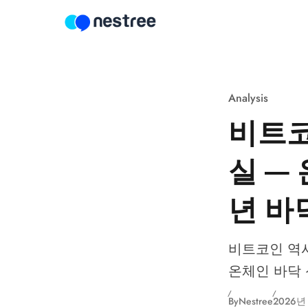
Skip to content
Analysis
비트코
실 —
년 바
비트코인 역사상
온체인 바닥 신
By
Nestree
2026년