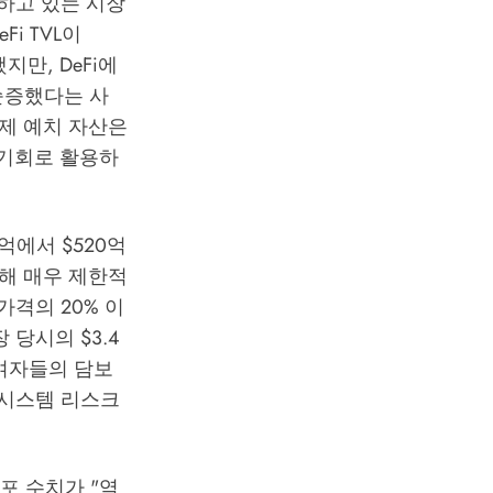
기록하고 있는 시장
i TVL이
지만, DeFi에
가 순증했다는 사
 실제 예치 자산은
 기회로 활용하
0억에서 $520억
 비해 매우 제한적
가격의 20% 이
 당시의 $3.4
i 참여자들의 담보
 시스템 리스크
 공포 수치가 "역