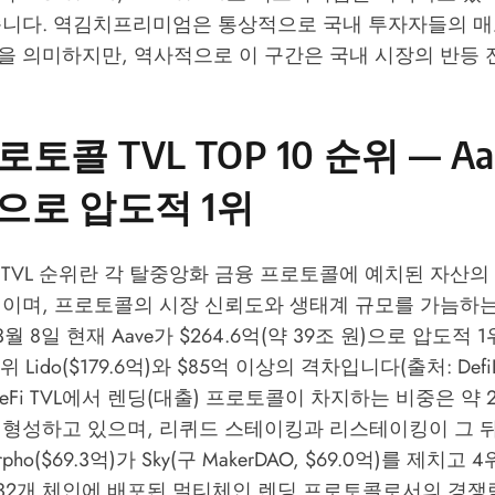
습니다. 역김치프리미엄은 통상적으로 국내 투자자들의 매
을 의미하지만, 역사적으로 이 구간은 국내 시장의 반등
프로토콜 TVL TOP 10 순위 — Aa
억으로 압도적 1위
콜 TVL 순위란 각 탈중앙화 금융 프로토콜에 예치된 자산
위이며, 프로토콜의 시장 신뢰도와 생태계 규모를 가늠하
 3월 8일 현재 Aave가 $264.6억(약 39조 원)으로 압도적
 Lido($179.6억)와 $85억 이상의 격차입니다(출처: DefiLla
체 DeFi TVL에서 렌딩(대출) 프로토콜이 차지하는 비중은 약 
 형성하고 있으며, 리퀴드 스테이킹과 리스테이킹이 그 
pho($69.3억)가 Sky(구 MakerDAO, $69.0억)를 제치고
, 32개 체인에 배포된 멀티체인 렌딩 프로토콜로서의 경