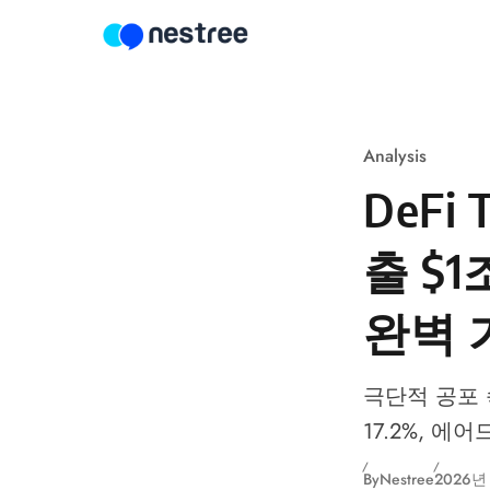
Skip to content
Analysis
DeFi
출 $
완벽 
극단적 공포 속 
17.2%, 
By
Nestree
2026년