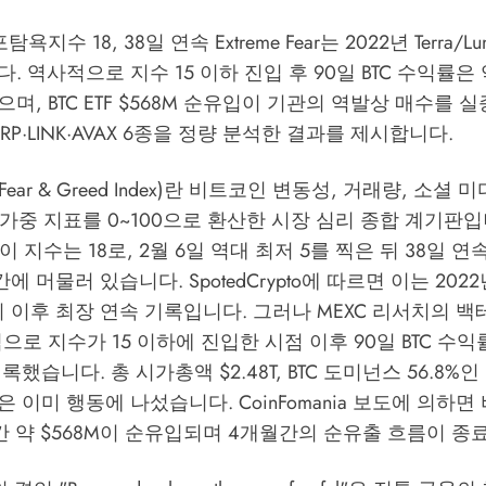
욕지수 18, 38일 연속 Extreme Fear는 2022년 Terra/L
. 역사적으로 지수 15 이하 진입 후 90일 BTC 수익률은 
며, BTC ETF $568M 순유입이 기관의 역발상 매수를 
L·XRP·LINK·AVAX 6종을 정량 분석한 결과를 제시합니다.
ar & Greed Index)란 비트코인 변동성, 거래량, 소셜 
 가중 지표를 0~100으로 환산한 시장 심리 종합 계기판입니
이 지수는 18로, 2월 6일 역대 최저 5를 찍은 뒤 38일 연속 E
) 구간에 머물러 있습니다.
SpotedCrypto
에 따르면 이는 2022
a 붕괴 이후 최장 연속 기록입니다. 그러나
MEXC 리서치
의 백
으로 지수가 15 이하에 진입한 시점 이후 90일 BTC 수익률
했습니다. 총 시가총액 $2.48T, BTC 도미넌스 56.8%
은 이미 행동에 나섰습니다.
CoinFomania
보도에 의하면 비
주간 약 $568M이 순유입되며 4개월간의 순유출 흐름이 