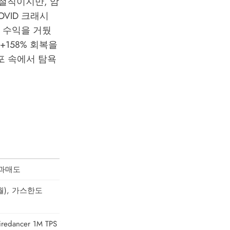
 금융의 철칙이지만, 암
VID 크래시
% 수익을 거뒀
 +158% 회복을
공포 속에서 탐욕
6 과매도
5월), 가스한도
redancer 1M TPS