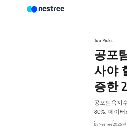
Skip to content
Top Picks
공포탐
사야 
증한 2
공포탐욕지수 
80%. 데이
By
Nestree
2026년