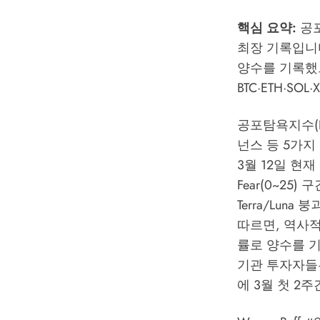
핵심 요약:
공포탐
최장 기록입니다
양수를 기록했으
BTC·ETH·SO
공포탐욕지수(Fe
넌스 등 5가지
3월 12일 현재 
Fear(0~25
Terra/Lun
따르면, 역사적
률로 양수를 기록
기관 투자자들
에 3월 첫 2