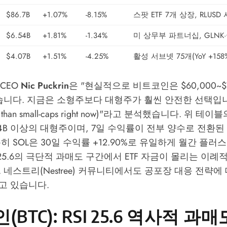
$86.7B
+1.07%
-8.15%
스팟 ETF 7개 상장, RLUSD
$6.54B
+1.81%
-1.34%
미 상무부 파트너십, GLNK·C
$4.07B
+1.51%
-4.25%
활성 서브넷 75개(YoY +158
 CEO
Nic Puckrin
은 "현실적으로 비트코인은 $60,000~$
습니다. 지금은 소형주보다 대형주가 훨씬 안전한 선택입니다(L
r bet than small-caps right now)"라고 분석했습니다. 위 
4B 이상의 대형주이며, 7일 수익률이 전부 양수로 전환된
히 SOL은 30일 수익률 +12.90%로 유일하게 월간 플러
SI 25.6의 극단적 과매도 구간에서 ETF 자금이 몰리는 이
.
네스트리(Nestree)
커뮤니티에서도 공포장 대응 전략에 
고 있습니다.
BTC): RSI 25.6 역사적 과매도