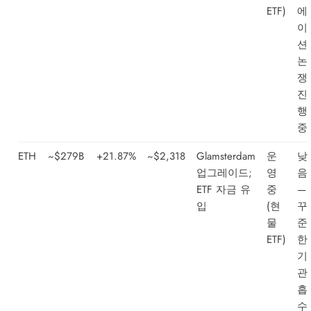
ETF)
에
이
션
논
쟁
진
행
중
ETH
~$279B
+21.87%
~$2,318
Glamsterdam
운
낮
업그레이드;
영
음
ETF 자금 유
중
—
입
(현
꾸
물
준
ETF)
한
기
관
흡
수