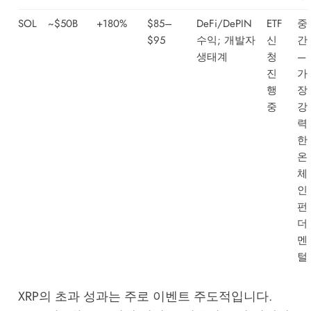
SOL
~$50B
+180%
$85–
DeFi/DePIN
ETF
중
$95
수익; 개발자
신
간
생태계
청
—
진
가
행
장
중
강
력
한
온
체
인
펀
더
멘
털
XRP의 초과 성과는 주로 이벤트 주도적입니다.