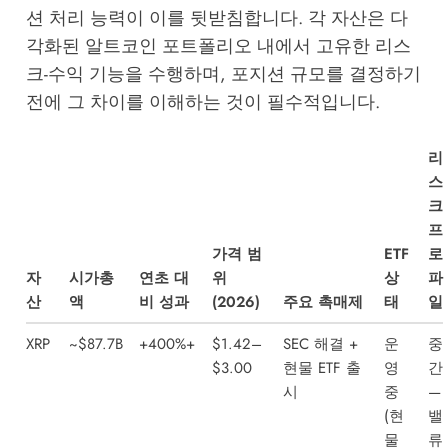
션 처리 능력이 이를 뒷받침합니다. 각 자산은 다
각화된 알트코인 포트폴리오 내에서 고유한 리스
크-수익 기능을 수행하며, 포지션 규모를 결정하기
전에 그 차이를 이해하는 것이 필수적입니다.
리
스
크
프
가격 범
ETF
로
자
시가총
연초 대
위
상
파
산
액
비 성과
(2026)
주요 촉매제
태
일
XRP
~$87.7B
+400%+
$1.42–
SEC 해결 +
운
중
$3.00
현물 ETF 출
영
간
시
중
—
(현
밸
물
류