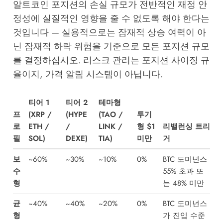
알트코인 포지션의 손실 규모가 전반적인 재정 안
정성에 실질적인 영향을 줄 수 없도록 해야 한다는
것입니다 — 실용적으로는 잠재적 상승 여력이 아
닌 잠재적 하락 위험을 기준으로 모든 포지션 규모
를 결정하십시오. 리스크 관리는 포지션 사이징 규
율이지, 가격 알림 시스템이 아닙니다.
티어 1
티어 2
테마형
프
(XRP /
(HYPE
(TAO /
투기
로
ETH /
/
LINK /
형 $1
리밸런싱 트리
필
SOL)
DEXE)
TIA)
미만
거
보
~60%
~30%
~10%
0%
BTC 도미넌스
수
55% 초과 또
형
는 48% 미만
균
~40%
~40%
~20%
0%
BTC 도미넌스
형
가 진입 수준