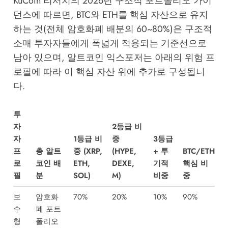
KuCoin 리서치의 2026년 구조적 포트폴리오 가이
던스
에 따르면, BTC와 ETH를 핵심 자산으로 유지
하는 것(전체 암호화폐 배분의 60~80%)은 구조적
소매 투자자들에게 폭넓게 적용되는 기준선으로
남아 있으며, 알트코인 익스포저는 아래의 위험 프
로필에 따라 이 핵심 자산 위에 추가로 구성됩니
다.
투
자
2등급 비
자
1등급 비
중
3등급
프
총 알트
중 (XRP,
(HYPE,
+ 투
BTC/ETH
로
코인 배
ETH,
DEXE,
기적
핵심 비
필
분
SOL)
M)
비중
중
보
암호화
70%
20%
10%
90%
수
폐 포트
형
폴리오