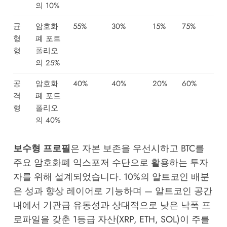
의 10%
균
암호화
55%
30%
15%
75%
형
폐 포트
형
폴리오
의 25%
공
암호화
40%
40%
20%
60%
격
폐 포트
형
폴리오
의 40%
보수형 프로필
은 자본 보존을 우선시하고 BTC를
주요 암호화폐 익스포저 수단으로 활용하는 투자
자를 위해 설계되었습니다. 10%의 알트코인 배분
은 성과 향상 레이어로 기능하며 — 알트코인 공간
내에서 기관급 유동성과 상대적으로 낮은 낙폭 프
로파일을 갖춘 1등급 자산(XRP, ETH, SOL)이 주를