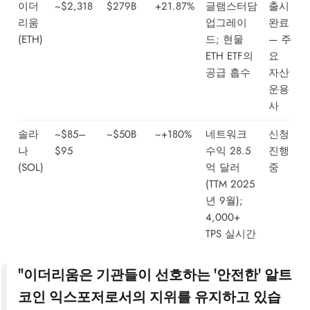
이더
~$2,318
$279B
+21.87%
글램스터담
출시
리움
업그레이
완료
(ETH)
드; 현물
— 주
ETH ETF의
요
공급 흡수
자산
운용
사
솔라
~$85–
~$50B
~+180%
네트워크
신청
나
$95
수익 28.5
진행
(SOL)
억 달러
중
(TTM 2025
년 9월);
4,000+
TPS 실시간
"이더리움은 기관들이 선호하는 '안전한' 알트
코인 익스포저로서의 지위를 유지하고 있습