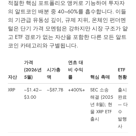
적절한 핵심 포트폴리오 앵커로 기능하여 투자자
의 알트코인 배분 중 40~60%를 흡수합니다. 이들
의 기관급 유동성 깊이, 규제 지위, 온체인 펀더멘
털은 단기 가격 모멘텀은 강하지만 시장 구조가 얕
고 ETF 경로가 없는 자산을 포함한 다른 모든 알트
코인 카테고리와 구별됩니다.
가격
연초 대
(2026년
시가총
비 수익
ETF
자산
5월)
액
률
핵심 촉매
현황
XRP
~$1.42–
~$87.7B
+400%+
SEC 소송
출시
$3.00
해결 (2025
완료
년 8월); 현
— 다
물 XRP ETF
수
출시
발행
사