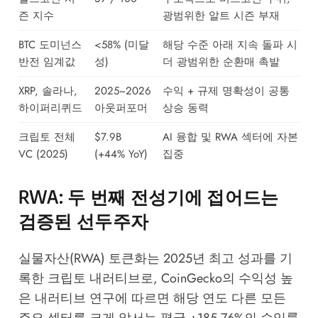
즌 지수
광범위한 알트 시즌 부재
BTC 도미넌스
<58% (미달
해당 수준 아래 지속 돌파 시
반전 임계값
성)
더 광범위한 순환매 촉발
XRP, 솔라나,
2025~2026
수익 + 규제 명확성이 공통
하이퍼리퀴드
아웃퍼포머
상승 동력
크립토 전체
$7.9B
AI 융합 및 RWA 섹터에 자본
VC (2025)
(+44% YoY)
집중
RWA: 두 번째 전성기에 접어드는
검증된 선두주자
실물자산(RWA) 토큰화는 2025년 최고 성과를 기
록한 크립토 내러티브로,
CoinGecko의 수익성 높
은 내러티브 연구
에 따르면 해당 연도 다른 모든
주요 섹터를 크게 앞서는 평균 +185.76%의 수익률