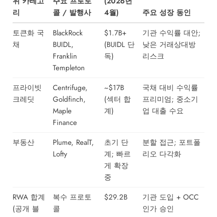
위 카테고
주요 프로토
(2026년
리
콜 / 발행사
4월)
주요 성장 동인
토큰화 국
BlackRock
$1.7B+
기관 수익률 대안;
채
BUIDL,
(BUIDL 단
낮은 거래상대방
Franklin
독)
리스크
Templeton
프라이빗
Centrifuge,
~$17B
국채 대비 수익률
크레딧
Goldfinch,
(섹터 합
프리미엄; 중소기
Maple
계)
업 대출 수요
Finance
부동산
Plume, RealT,
초기 단
분할 접근; 포트폴
Lofty
계; 빠르
리오 다각화
게 확장
중
RWA 합계
복수 프로토
$29.2B
기관 도입 + OCC
(공개 블
콜
인가 승인