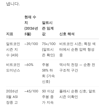
냅니다.
현재 수
치
알트시
(2026년
즌 임계
지표
5월)
값
신호 해석
알트코인
~39/100
75+/100
비트코인 시즌; 특정 섹
시즌 지
(알트시
터에서 순환 압력 형성
수 (ASI)
즌 확인)
중
비트코인
~60%
주봉
역사적 천장 — 순환 전
도미넌스
58% 하
구조적 구간
회 (가속
신호)
2026년
~45/100
50 이상
플래시 순환 신호; 알트
5월 ASI
주봉 종
시즌 미확인
장중 고
가 지속