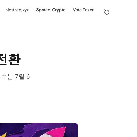
Nestree.xyz
Spoted Crypto
Vote.Token
 전환
매수는 7월 6