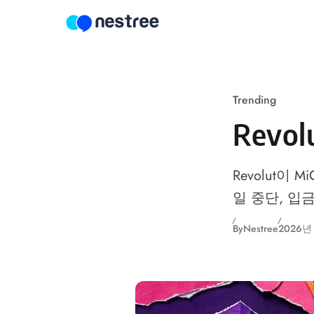
Skip to content
Trending
Revo
Revolut이 
일 중단, 입금
By
Nestree
2026년