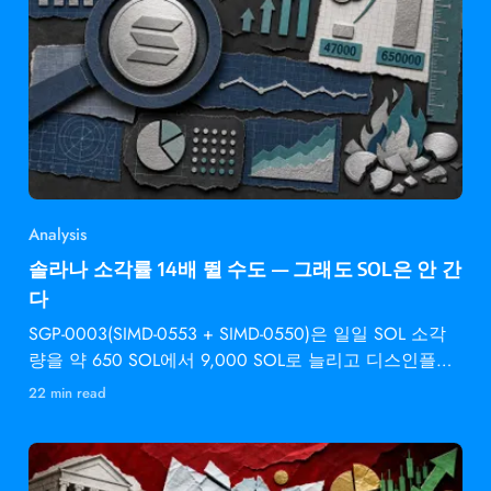
Analysis
솔라나 소각률 14배 뛸 수도 — 그래도 SOL은 안 간
다
SGP-0003(SIMD-0553 + SIMD-0550)은 일일 SOL 소각
량을 약 650 SOL에서 9,000 SOL로 늘리고 디스인플레
이션 속도를 2배로 높입니다 —
22 min read