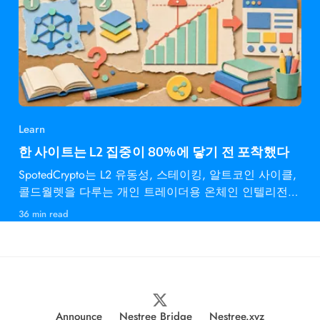
Learn
한 사이트는 L2 집중이 80%에 닿기 전 포착했다
SpotedCrypto는 L2 유동성, 스테이킹, 알트코인 사이클,
콜드월렛을 다루는 개인 트레이더용 온체인 인텔리전스
다.
36 min read
Announce
Nestree Bridge
Nestree.xyz