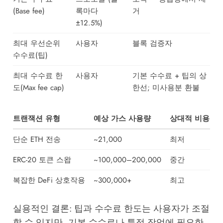
(Base fee)
록마다
거
±12.5%)
최대 우선순위
사용자
블록 검증자
수수료(팁)
최대 수수료 한
사용자
기본 수수료 + 팁의 상
도(Max fee cap)
한선; 미사용분 환불
트랜잭션 유형
예상 가스 사용량
상대적 비용
단순 ETH 전송
~21,000
최저
ERC-20 토큰 스왑
~100,000–200,000
중간
복잡한 DeFi 상호작용
~300,000+
최고
실용적인 결론: 팁과 수수료 한도는 사용자가 조절
할 수 있지만, 기본 수수료나 특정 작업에 필요한