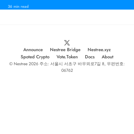
다.
36 min read
Announce
Nestree Bridge
Nestree.xyz
Spoted Crypto
Vote.Token
Docs
About
© Nestree 2026 주소: 서울시 서초구 바우뫼로7길 8, 우편번호:
06762