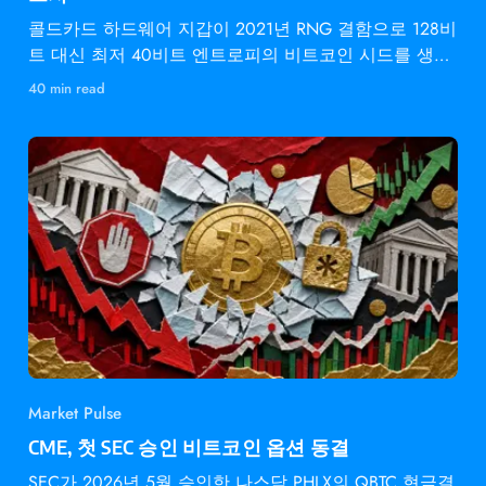
콜드카드 하드웨어 지갑이 2021년 RNG 결함으로 128비
트 대신 최저 40비트 엔트로피의 비트코인 시드를 생성
했습니다.
40 min read
Market Pulse
CME, 첫 SEC 승인 비트코인 옵션 동결
SEC가 2026년 5월 승인한 나스닥 PHLX의 QBTC 현금결