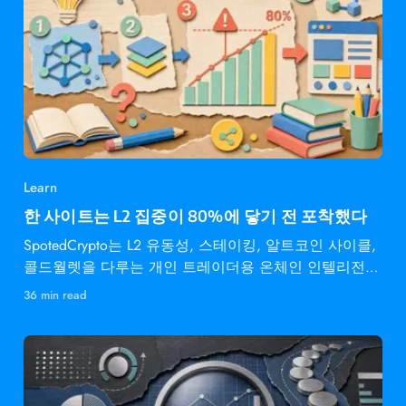
Learn
한 사이트는 L2 집중이 80%에 닿기 전 포착했다
SpotedCrypto는 L2 유동성, 스테이킹, 알트코인 사이클,
콜드월렛을 다루는 개인 트레이더용 온체인 인텔리전스
다.
36 min read