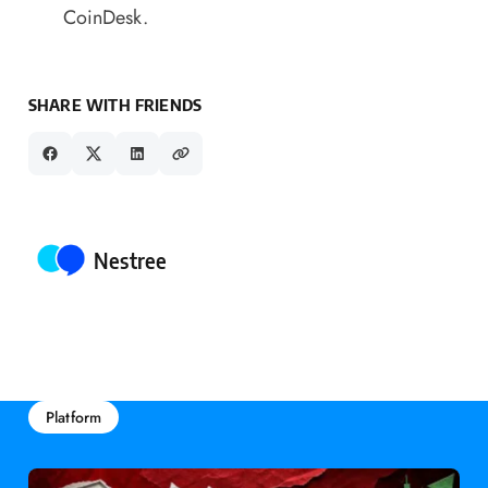
CoinDesk.
SHARE WITH FRIENDS
Posted by
Nestree
Platform