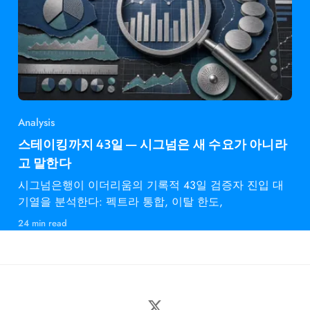
Analysis
스테이킹까지 43일 — 시그넘은 새 수요가 아니라
고 말한다
시그넘은행이 이더리움의 기록적 43일 검증자 진입 대
기열을 분석한다: 펙트라 통합, 이탈 한도,
24 min read