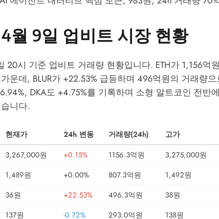
: AI 에이전트 내러티브 핵심 토큰, 983원, 24h 거래량 70
년 4월 9일 업비트 시장 현황
9일 20시 기준 업비트 거래량 현황입니다. ETH가 1,156억
가운데, BLUR가 +22.53% 급등하며 496억원의 거래량
+6.94%, DKA도 +4.75%를 기록하며 소형 알트코인 전
있습니다.
현재가
24h 변동
거래량(24h)
고가
3,267,000원
+0.15%
1156.3억원
3,275,000원
1,489원
+0.00%
807.3억원
1,492원
36원
+22.53%
496.3억원
38원
137원
-0.72%
293.0억원
138원