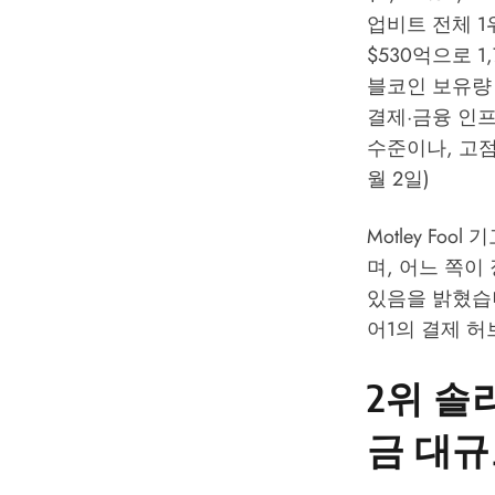
업비트 전체 1
$530억으로 
블코인 보유량 
결제·금융 인프
수준이나, 고점 $
월 2일)
Motley Fo
며, 어느 쪽이
있음을 밝혔습
어1의 결제 허
2위 솔라
금 대규