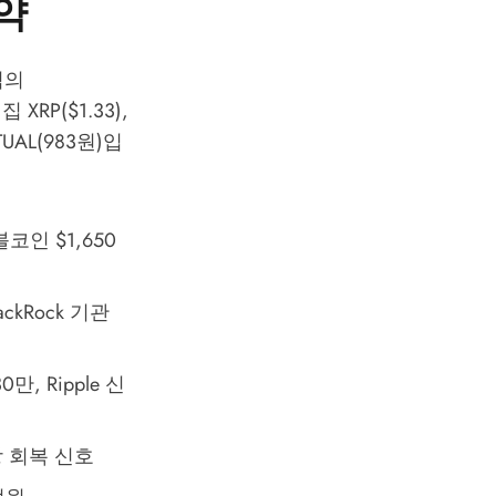
요약
억의
 XRP($1.33),
UAL(983원)입
블코인 $1,650
ackRock 기관
만, Ripple 신
시장 회복 신호