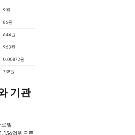
9원
86원
644원
963원
0.00872원
738원
좌와 기관
(글로벌
 1,156억원으로