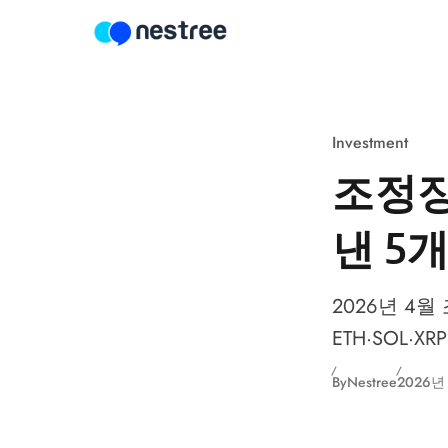
Skip to content
Investment
조정장
낸 5
2026년 4
ETH·SOL·
By
Nestree
2026년