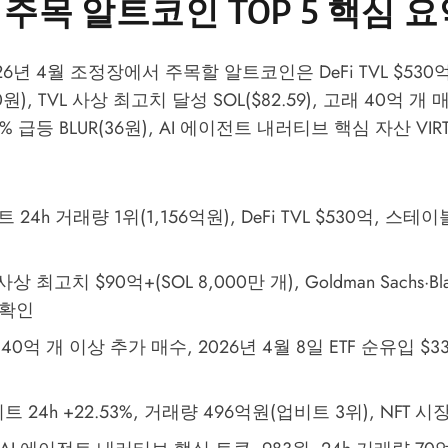
 주목 알트코인 TOP 5 핵심 
26년 4월 조정장에서 주목할 알트코인은 DeFi TVL $530
00원), TVL 사상 최고치 달성 SOL($82.59), 고래 40억 개 매집
% 급등 BLUR(36원), AI 에이전트 내러티브 핵심 자산 VIRT
트 24h 거래량 1위(1,156억원), DeFi TVL $530억, 스테이
L 사상 최고치 $90억+(SOL 8,000만 개), Goldman Sachs·Bl
 확인
 40억 개 이상 추가 매수, 2026년 4월 8일 ETF 순유입 $330
비트 24h +22.53%, 거래량 496억원(업비트 3위), NFT 