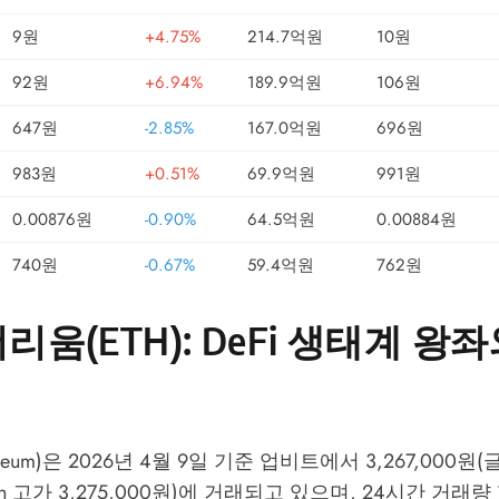
9원
+4.75%
214.7억원
10원
92원
+6.94%
189.9억원
106원
647원
-2.85%
167.0억원
696원
983원
+0.51%
69.9억원
991원
0.00876원
-0.90%
64.5억원
0.00884원
740원
-0.67%
59.4억원
762원
리움(ETH): DeFi 생태계 왕
reum)은 2026년 4월 9일 기준 업비트에서 3,267,000원
 24h 고가 3,275,000원)에 거래되고 있으며, 24시간 거래량