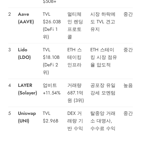
$50B+
2
Aave
TVL
멀티체
시장 하락에
중간
(AAVE)
$26.03B
인 렌딩
도 TVL 견고
(DeFi 1
프로토
유지
위)
콜
3
Lido
TVL
ETH 스
ETH 스테이
중간
(LDO)
$18.10B
테이킹
킹 시장 점유
(DeFi 2
인프라
율 압도적
위)
4
LAYER
업비트
거래량
공포장 유일
높음
(Solayer)
+11.54%
687.1억
강세 모멘텀
원 (3위)
5
Uniswap
TVL
DEX 거
탈중앙 거래
중간
(UNI)
$2.96B
래량 기
소 대명사,
반 수익
수수료 수익