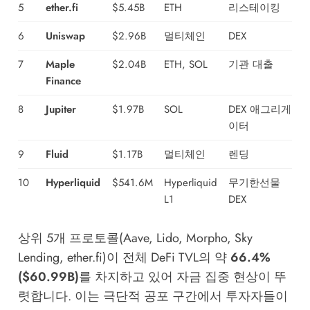
5
ether.fi
$5.45B
ETH
리스테이킹
6
Uniswap
$2.96B
멀티체인
DEX
7
Maple
$2.04B
ETH, SOL
기관 대출
Finance
8
Jupiter
$1.97B
SOL
DEX 애그리게
이터
9
Fluid
$1.17B
멀티체인
렌딩
10
Hyperliquid
$541.6M
Hyperliquid
무기한선물
L1
DEX
상위 5개 프로토콜(Aave, Lido, Morpho, Sky
Lending, ether.fi)이 전체 DeFi TVL의 약
66.4%
($60.99B)
를 차지하고 있어 자금 집중 현상이 뚜
렷합니다. 이는 극단적 공포 구간에서 투자자들이