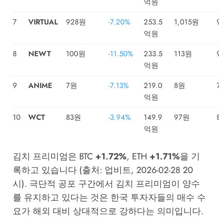
억원
7
VIRTUAL
928원
-7.20%
253.5
1,015원
억원
8
NEWT
100원
-11.50%
233.5
113원
억원
9
ANIME
7원
-7.13%
219.0
8원
억원
10
WCT
83원
-3.94%
149.9
97원
억원
김치 프리미엄은 BTC
+1.72%
, ETH
+1.71%
을 기
록하고 있습니다 (출처: 업비트, 2026-02-28 20
시). 극단적 공포 구간에서 김치 프리미엄이 양수
를 유지하고 있다는 것은 한국 투자자들의 매수 수
요가 해외 대비 상대적으로 강하다는 의미입니다.