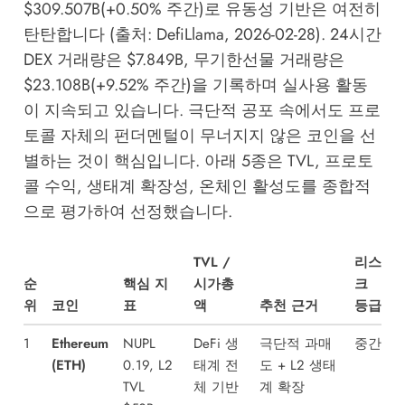
$309.507B(+0.50% 주간)로 유동성 기반은 여전히
탄탄합니다 (출처: DefiLlama, 2026-02-28). 24시간
DEX 거래량은 $7.849B, 무기한선물 거래량은
$23.108B(+9.52% 주간)을 기록하며 실사용 활동
이 지속되고 있습니다. 극단적 공포 속에서도 프로
토콜 자체의 펀더멘털이 무너지지 않은 코인을 선
별하는 것이 핵심입니다. 아래 5종은 TVL, 프로토
콜 수익, 생태계 확장성, 온체인 활성도를 종합적
으로 평가하여 선정했습니다.
TVL /
리스
순
핵심 지
시가총
크
위
코인
표
액
추천 근거
등급
1
Ethereum
NUPL
DeFi 생
극단적 과매
중간
(ETH)
0.19, L2
태계 전
도 + L2 생태
TVL
체 기반
계 확장