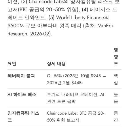
이션, (3) Chaincode Labs의 양자컴퓨팅 리스크 보
고서(BTC 공급의 20~50% 위험), (4) 베이시스 트
레이드 언와인드, (5) World Liberty Finance의
$500M 규모 아부다비 왕족 매각 (출처: VanEck
Research, 2026-02).
영
향
요인
상세 내용
도
레버리지 붕괴
OI -55% (2025년 10월 $94B →
핵
2026년 2월 $44B)
심
AI 하이프 해소
투기적 내러티브 로테이션, AI
높
관련 토큰 급락
음
양자컴퓨팅 리스
Chaincode Labs: BTC 공급 20-
중
크
50% 위험 보고서
간