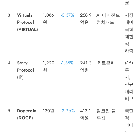
률
3
Virtuals
1,086
-0.37%
258.9
AI 에이전트
시
Protocol
원
억원
런치패드
대
(VIRTUAL)
극
제
적
하
4
Story
1,220
-1.85%
241.3
IP 토큰화
a16
Protocol
원
억원
투
(IP)
자,
신
내
티
5
Dogecoin
130원
-2.26%
413.1
밈코인 블
극
(DOGE)
억원
루칩
적
과
도,