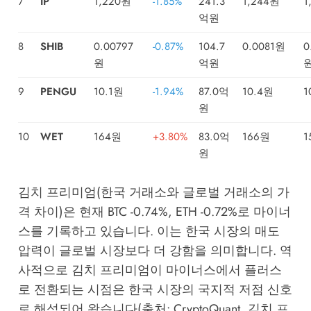
7
IP
1,220원
-1.85%
241.3
1,244원
1
억원
8
SHIB
0.00797
-0.87%
104.7
0.0081원
0
원
억원
9
PENGU
10.1원
-1.94%
87.0억
10.4원
1
원
10
WET
164원
+3.80%
83.0억
166원
1
원
김치 프리미엄(한국 거래소와 글로벌 거래소의 가
격 차이)은 현재 BTC -0.74%, ETH -0.72%로 마이너
스를 기록하고 있습니다. 이는 한국 시장의 매도
압력이 글로벌 시장보다 더 강함을 의미합니다. 역
사적으로 김치 프리미엄이 마이너스에서 플러스
로 전환되는 시점은 한국 시장의 국지적 저점 신호
로 해석되어 왔습니다(출처: CryptoQuant, 김치 프