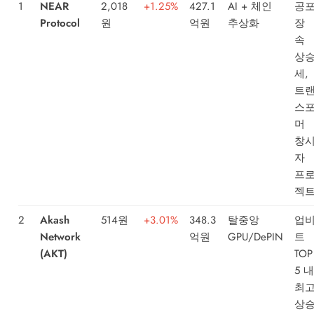
1
NEAR
2,018
+1.25%
427.1
AI + 체인
공
Protocol
원
억원
추상화
장
속
상
세,
트
스
머
창
자
프
젝
2
Akash
514원
+3.01%
348.3
탈중앙
업
Network
억원
GPU/DePIN
트
(AKT)
TOP
5 내
최
상