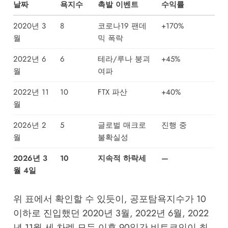
날짜
욕지수
촉발 이벤트
수익률
2020년 3
8
코로나19 팬데
+170%
월
믹 폭락
2022년 6
6
테라/루나 붕괴
+45%
월
여파
2022년 11
10
FTX 파산
+40%
월
2026년 2
5
글로벌 매크로
진행 중
월
불확실성
2026년 3
10
지속적 하락세
—
월 4일
위 표에서 확인할 수 있듯이, 공포탐욕지수가 10
이하로 진입했던 2020년 3월, 2022년 6월, 2022
년 11월 세 차례 모두 이후 90일간 비트코인이 최