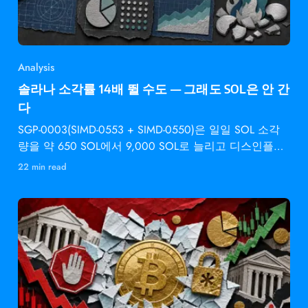
Analysis
솔라나 소각률 14배 뛸 수도 — 그래도 SOL은 안 간
다
SGP-0003(SIMD-0553 + SIMD-0550)은 일일 SOL 소각
량을 약 650 SOL에서 9,000 SOL로 늘리고 디스인플레
이션 속도를 2배로 높입니다 —
22 min read