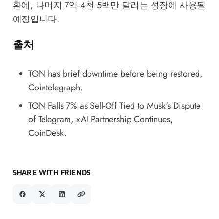
환에, 나머지 7억 4천 5백만 달러는 성장에 사용될
예정입니다.
출처
TON has brief downtime before being restored
,
Cointelegraph.
TON Falls 7% as Sell-Off Tied to Musk's Dispute
of Telegram, xAI Partnership Continues
,
CoinDesk.
SHARE WITH FRIENDS