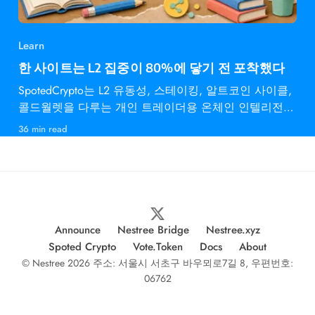
Learn
한 사이트는 L2 집중이 80%에 닿기 전 포착했다
SpotedCrypto는 L2 유동성, 스테이킹, 알트코인 사이클,
콜드월렛을 다루는 개인 트레이더용 온체인 인텔리전스
다.
36 min read
Announce
Nestree Bridge
Nestree.xyz
Spoted Crypto
Vote.Token
Docs
About
© Nestree 2026 주소: 서울시 서초구 바우뫼로7길 8, 우편번호:
06762