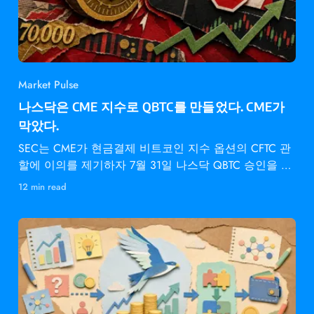
Market Pulse
나스닥은 CME 지수로 QBTC를 만들었다. CME가
막았다.
SEC는 CME가 현금결제 비트코인 지수 옵션의 CFTC 관
할에 이의를 제기하자 7월 31일 나스닥 QBTC 승인을 동
결했다.
12 min read