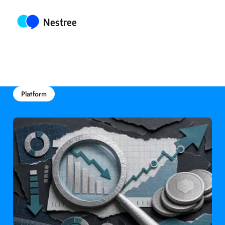
Posted by
Nestree
Platform