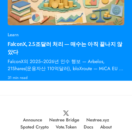
Learn
FalconX, 2.5조달러 처리 — 매수는 아직 끝나지 않
았다
FalconX의 2025~2026년 인수 행보 — Arbelos,
21Shares(운용자산 110억달러), bloXroute — MiCA EU 승
인과 의미
31 min read
Announce
Nestree Bridge
Nestree.xyz
Spoted Crypto
Vote.Token
Docs
About