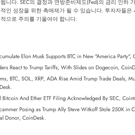
상됩니다.
SEC
의 결정과 연방준비제도(Fed)의 금리 인하
적인 성장을 위한 촉매제가 될 수 있습니다. 투자자들은 
속적으로 주의를 기울여야 합니다.
umulate Elon Musk Supports BTC in New "America Party"
, 
ders React to Trump Tariffs, With Slides on Dogecoin
, CoinD
s, BTC, SOL, XRP, ADA Rise Amid Trump Trade Deals, Mu
Desk.
al Bitcoin And Ether ETF Filing Acknowledged By SEC
, Coin
cammer Posing as Trump Ally Steve Witkoff Stole 250K in 
cal Donor
, CoinDesk.