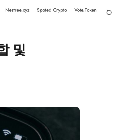
Nestree.xyz
Spoted Crypto
Vote.Token
합 및