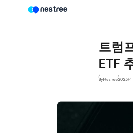
Skip to content
트럼프
ETF
By
Nestree
2025년