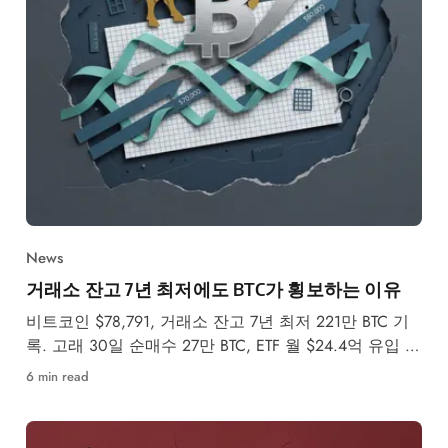
News
거래소 잔고 7년 최저에도 BTC가 횡보하는 이유
비트코인 $78,791, 거래소 잔고 7년 최저 221만 BTC 기
록. 고래 30일 순매수 27만 BTC, ETF 월 $24.4억 유입 속
5월 강세·약세 시나리오를 분석합니다.
6 min read