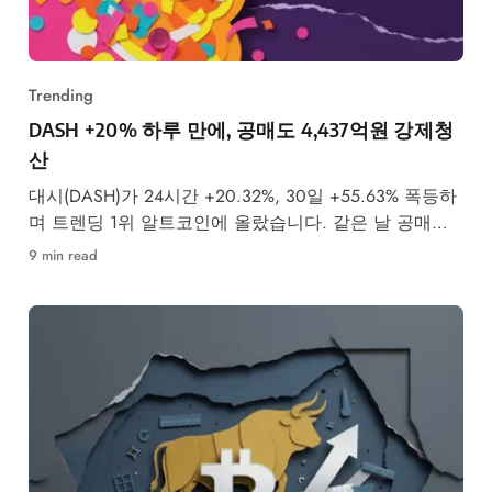
Trending
DASH +20% 하루 만에, 공매도 4,437억원 강제청
산
대시(DASH)가 24시간 +20.32%, 30일 +55.63% 폭등하
며 트렌딩 1위 알트코인에 올랐습니다. 같은 날 공매도
투자자 4,437억원이 강제청산됐습니다.
9 min read