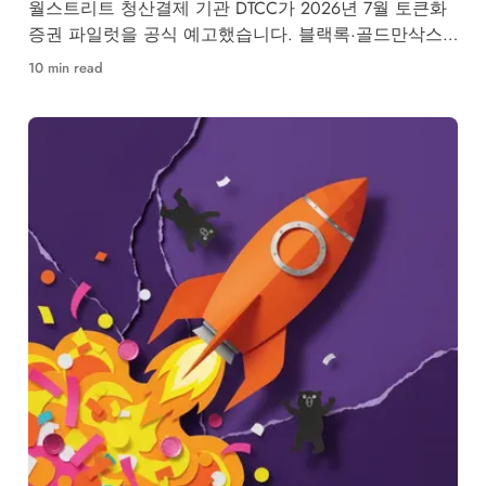
월스트리트 청산결제 기관 DTCC가 2026년 7월 토큰화
증권 파일럿을 공식 예고했습니다. 블랙록·골드만삭스
등 50개사 참여, RWA 시장 구조 변화가 본격화됩니다.
10 min read