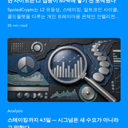
한 사이트는 L2 집중이 80%에 닿기 전 포착했다
SpotedCrypto는 L2 유동성, 스테이킹, 알트코인 사이클,
콜드월렛을 다루는 개인 트레이더용 온체인 인텔리전스
다.
36 min read
Analysis
스테이킹까지 43일 — 시그넘은 새 수요가 아니라
고 말한다