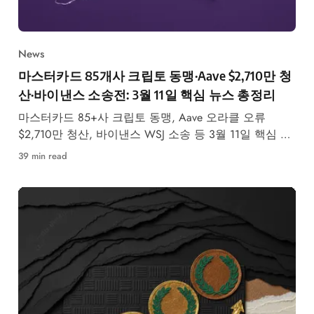
News
마스터카드 85개사 크립토 동맹·Aave $2,710만 청
산·바이낸스 소송전: 3월 11일 핵심 뉴스 총정리
마스터카드 85+사 크립토 동맹, Aave 오라클 오류
$2,710만 청산, 바이낸스 WSJ 소송 등 3월 11일 핵심 트
렌딩 뉴스 데이터 분석 총정리.
39 min read