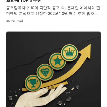
공포탐욕지수 10의 극단적 공포 속, 온체인 데이터와 펀
더멘털 분석으로 선정한 2026년 3월 매수 추천 암호화
폐 TOP 6.
36 min read