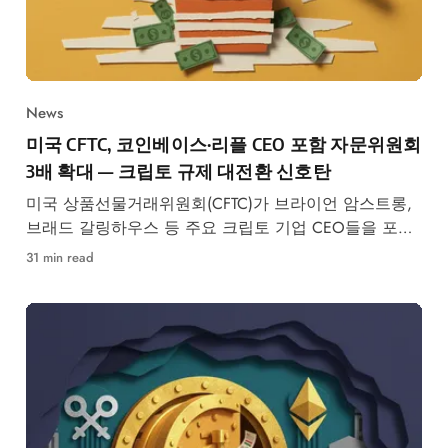
News
미국 CFTC, 코인베이스·리플 CEO 포함 자문위원회
3배 확대 — 크립토 규제 대전환 신호탄
미국 상품선물거래위원회(CFTC)가 브라이언 암스트롱,
브래드 갈링하우스 등 주요 크립토 기업 CEO들을 포함
한 35명 규모의 혁신자문위원회를 출범시키며, 동시에
31 min read
크립토 업계는 반대파 의원 제거를 위해 150만 달러를
투입하는 등 워싱턴 D.C. 정치 지형이 급변하고 있다.