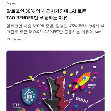
News
알트코인 38% 역대 최저가인데…AI 토큰
TAO·RENDER만 폭등하는 이유
알트코인 시총 $209B 증발, 밈코인 -75% 폭락 속에서 AI
크립토 토큰 TAO·RENDER·FET만 급등하는 이유와 Aave
V4 출시 분석.
33 min read