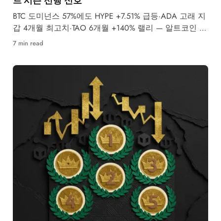
BTC 도미넌스 57%에도 HYPE +7.51% 급등·ADA 고래 지
갑 4개월 최고치·TAO 6개월 +140% 랠리 — 알트코인 시
즌 전 선행 신호 총정리
7 min read