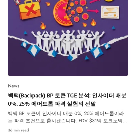
News
백팩(Backpack) BP 토큰 TGE 분석: 인사이더 배분
0%, 25% 에어드롭 파격 실험의 전말
백팩 BP 토큰이 인사이더 배분 0%, 25% 에어드롭이라
는 파격 조건으로 출시됐습니다. FDV $31억 토크노믹스
와 토큰→주식 전환 모델을 분석합니다.
36 min read