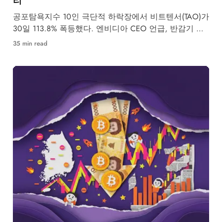
공포탐욕지수 10인 극단적 하락장에서 비트텐서(TAO)가
30일 113.8% 폭등했다. 엔비디아 CEO 언급, 반감기 공
급 충격, 서브넷 생태계 폭발 성장의 삼박자를 분석한
35 min read
다.