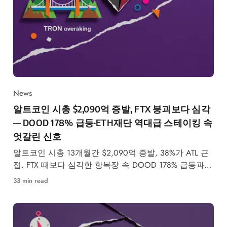
News
알트코인 시총 $2,090억 증발, FTX 붕괴보다 심각
— DOOD 178% 급등·ETH재단 역대급 스테이킹 속
엇갈린 신호
알트코인 시총 13개월간 $2,090억 증발, 38%가 ATL 근
접. FTX 때보다 심각한 항복장 속 DOOD 178% 급등과
ETH재단 역대급 스테이킹이 의미하는 것.
33 min read