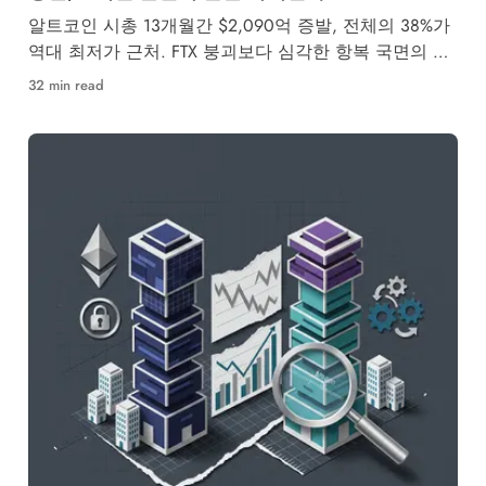
알트코인 시총 13개월간 $2,090억 증발, 전체의 38%가
역대 최저가 근처. FTX 붕괴보다 심각한 항복 국면의 끝
은 어디인가.
32 min read