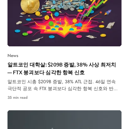
News
알트코인 대학살: $209B 증발, 38% 사상 최저치
— FTX 붕괴보다 심각한 항복 신호
알트코인 시총 $209B 증발, 38% ATL 근접. 46일 연속
극단적 공포 속 FTX 붕괴보다 심각한 항복 신호와 반등
가능성을 분석합니다.
35 min read