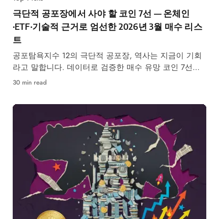
극단적 공포장에서 사야 할 코인 7선 — 온체인
·ETF·기술적 근거로 엄선한 2026년 3월 매수 리스
트
공포탐욕지수 12의 극단적 공포장, 역사는 지금이 기회
라고 말합니다. 데이터로 검증한 매수 유망 코인 7선을
공개합니다.
30 min read