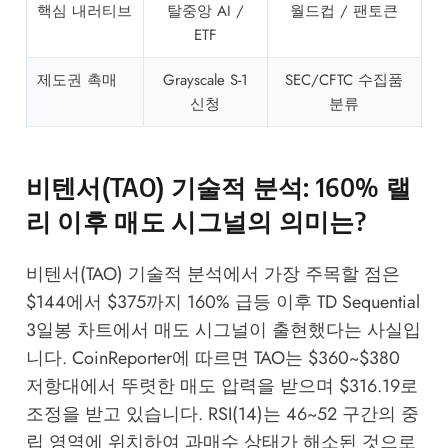
핵심 내러티브
탈중앙 AI /
월드컵 / 팬토큰
ETF
제도권 촉매
Grayscale S-1
SEC/CFTC 수집품
신청
분류
비텐서(TAO) 기술적 분석: 160% 랠
리 이후 매도 시그널의 의미는?
비텐서(TAO) 기술적 분석에서 가장 주목할 점은
$144에서 $375까지 160% 급등 이후 TD Sequential
3일봉 차트에서 매도 시그널이 출현했다는 사실입
니다.
CoinReporter
에 따르면 TAO는 $360~$380
저항대에서 뚜렷한 매도 압력을 받으며 $316.19로
조정을 받고 있습니다. RSI(14)는 46~52 구간의 중
립 영역에 위치하여 과매수 상태가 해소된 것으로