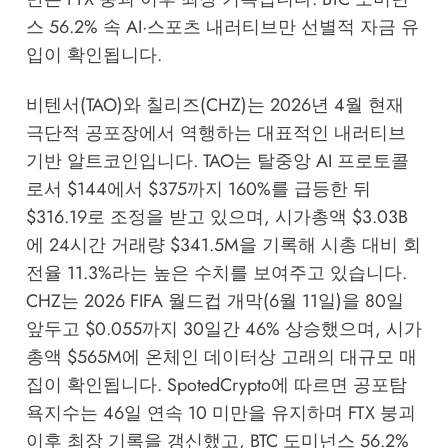
스 56.2% 속 AI·스포츠 내러티브만 선별적 자금 유
입이 확인됩니다.
비텐서(TAO)와 칠리즈(CHZ)는 2026년 4월 현재
극단적 공포장에서 역행하는 대표적인 내러티브
기반 알트코인입니다. TAO는 탈중앙 AI 프로토콜
로서 $144에서 $375까지 160%를 급등한 뒤
$316.19로 조정을 받고 있으며, 시가총액 $3.03B
에 24시간 거래량 $341.5M을 기록해 시총 대비 회
전율 11.3%라는 높은 수치를 보여주고 있습니다.
CHZ는 2026 FIFA 월드컵 개막(6월 11일)을 80일
앞두고 $0.055까지 30일간 46% 상승했으며, 시가
총액 $565M에
온체인 데이터
상 고래의 대규모 매
집이 확인됩니다.
SpotedCrypto
에 따르면 공포탐
욕지수는 46일 연속 10 미만을 유지하며 FTX 붕괴
이후 최장 기록을 갱신했고, BTC 도미넌스 56.2%