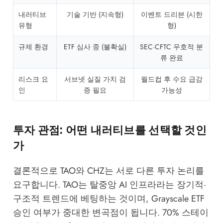
내러티브
기술 기반 (지속형)
이벤트 드리븐 (시한
유형
형)
규제 환경
ETF 심사 중 (불확실)
SEC·CFTC 우호적 분
류 완료
리스크 요
서브넷 실질 가치 검
월드컵 후 수요 급감
인
증 필요
가능성
투자 관점: 어떤 내러티브를 선택할 것인
가
결론적으로 TAO와 CHZ는 서로 다른 투자 논리를
요구합니다. TAO는 탈중앙 AI 인프라라는 장기적·
구조적 트렌드에 베팅하는 것이며, Grayscale ETF
승인 여부가 중대한 변곡점이 됩니다. 70% 스테이