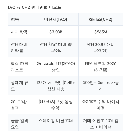
TAO vs CHZ 펀더멘털 비교표
항목
비텐서(TAO)
칠리즈(CHZ)
시가총액
$3.03B
$565M
ATH 대비
ATH $767 대비 약
ATH $0.88 대비
하락률
−59%
−93.7%
핵심 카탈
Grayscale ETF(GTAO)
FIFA 월드컵 2026
리스트
승인
(6~7월)
생태계 규
128개 서브넷, $1.4B+
500만+ Socios 사용
모
합산 시총
자
Q1 수익/
$43M (서브넷 생성
Q2 10% 수익 바이백
성과
수익)
예정
공급 압박
스테이킹 비율 70%
거래소 잔고 10% 감
요인
소 + 바이백