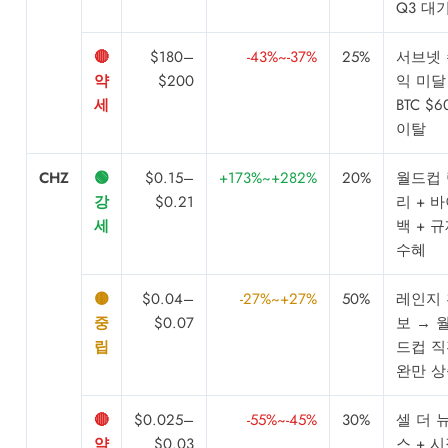
Q3 대
🔴
$180–
-43%~-37%
25%
서브넷 
약
$200
익 미달
세
BTC $6
이탈
CHZ
🟢
$0.15–
+173%~+282%
20%
월드컵 
강
$0.21
리 + 
세
백 + 
수혜
🟡
$0.04–
-27%~+27%
50%
레인지 
중
$0.07
보 → 
립
드컵 직
완만 상
🔴
$0.025–
-55%~-45%
30%
셀 더 
약
$0.03
스 + 