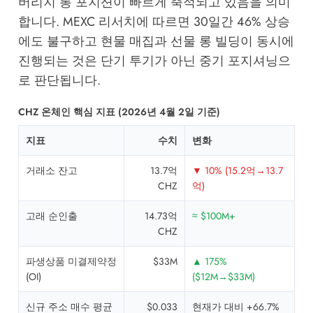
버리지 롱 포지션이 빠르게 축적되고 있음을 의미
합니다.
MEXC 리서치
에 따르면 30일간 46% 상승
에도 불구하고 현물 매집과 선물 롱 빌딩이 동시에
진행되는 것은 단기 투기가 아닌 중기 포지셔닝으
로 판단됩니다.
CHZ 온체인 핵심 지표 (2026년 4월 2일 기준)
지표
수치
변화
거래소 잔고
13.7억
▼ 10% (15.2억→13.7
CHZ
억)
고래 순인출
14.73억
≈ $100M+
CHZ
파생상품 미결제약정
$33M
▲ 175%
(OI)
($12M→$33M)
신규 주소 매수 평균
$0.033
현재가 대비 +66.7%