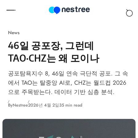
Skip to content
News
46일 공포장, 그런데
TAO·CHZ는 왜 모이나
공포탐욕지수 8, 46일 연속 극단적 공포. 그 속
에서 TAO는 탈중앙 AI로, CHZ는 월드컵 2026
으로 주목받는다. 데이터 기반 심층 분석.
By
Nestree
2026년 4월 2일
35 min read