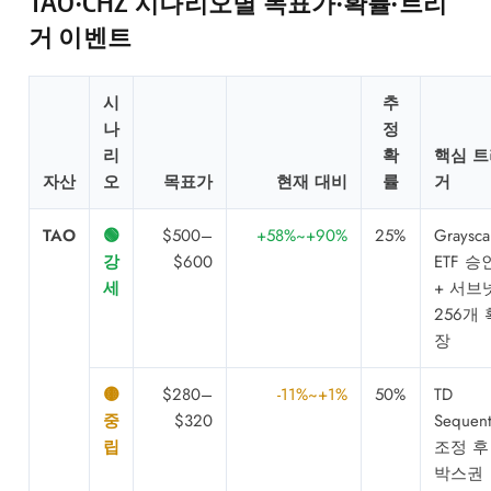
TAO·CHZ 시나리오별 목표가·확률·트리
거 이벤트
시
추
나
정
리
확
핵심 트
자산
오
목표가
현재 대비
률
거
TAO
🟢
$500–
+58%~+90%
25%
Graysca
강
$600
ETF 승
세
+ 서브
256개 
장
🟡
$280–
-11%~+1%
50%
TD
중
$320
Sequent
립
조정 후
박스권 