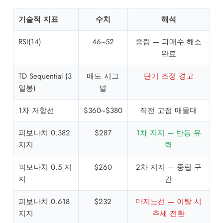
기술적 지표
수치
해석
RSI(14)
46~52
중립 — 과매수 해소
완료
TD Sequential (3
매도 시그
단기 조정 경고
일봉)
널
1차 저항선
$360~$380
직전 고점 매물대
피보나치 0.382
$287
1차 지지 — 반등 유
지지
력
피보나치 0.5 지
$260
2차 지지 — 중립 구
지
간
피보나치 0.618
$232
마지노선 — 이탈 시
지지
추세 전환