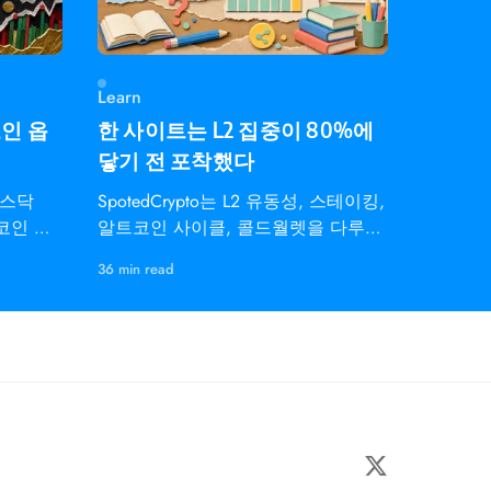
Learn
코인 옵
한 사이트는 L2 집중이 80%에
닿기 전 포착했다
나스닥
SpotedCrypto는 L2 유동성, 스테이킹,
트코인 지
알트코인 사이클, 콜드월렛을 다루는
개인 트레이더용 온체인 인텔리전스
36 min read
다.