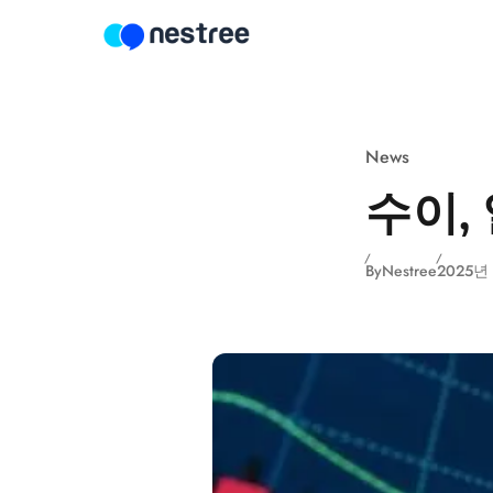
Skip to content
News
수이,
By
Nestree
2025년