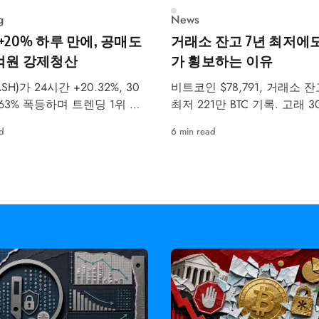
g
News
 +20% 하루 만에, 공매도
거래소 잔고 7년 최저에도
7억원 강제청산
가 횡보하는 이유
SH)가 24시간 +20.32%, 30
비트코인 $78,791, 거래소 잔
.63% 폭등하며 트렌딩 1위 알
최저 221만 BTC 기록. 고래 
 올랐습니다. 같은 날 공매도
수 27만 BTC, ETF 월 $24.4
d
6 min read
4,437억원이 강제청산됐습니
5월 강세·약세 시나리오를 
다.