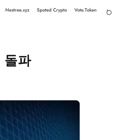
Nestree.xyz
Spoted Crypto
Vote.Token
억 돌파