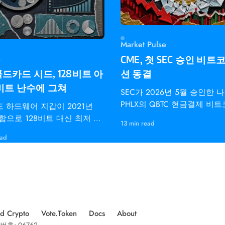
Market Pulse
s
CME, 첫 SEC 승인 비트
드카드 시드, 128비트 아
션 동결
0비트 난수에 그쳐
SEC가 2026년 5월 승인한 
PHLX의 QBTC 현금결제 비
 하드웨어 지갑이 2021년
수 옵션은 CME
함으로 128비트 대신 최저 40
13 min read
트로피의 비트코인 시드를 생
ead
다.
d Crypto
Vote.Token
Docs
About