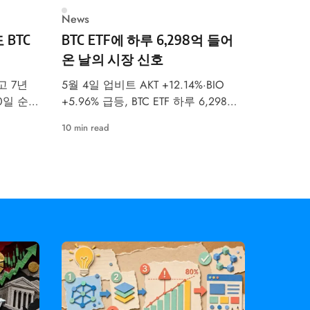
News
 BTC
BTC ETF에 하루 6,298억 들어
온 날의 시장 신호
고 7년
5월 4일 업비트 AKT +12.14%·BIO
30일 순매
+5.96% 급등, BTC ETF 하루 6,298억
억 유입 속
원 유입. 공포탐욕지수 47 중립. 이번
10 min read
분석합니
주 FOMC 금리 결정이 최대 변수입니
다.