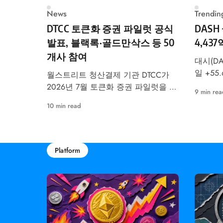
News
Trendin
DTCC 토큰화 증권 파일럿 공식
DASH
발표, 블랙록·골드만삭스 등 50
4,43
개사 참여
대시(DA
일 +55
월스트리트 청산결제 기관 DTCC가
트코인에
2026년 7월 토큰화 증권 파일럿을 공
9 min rea
투자자 
식 예고했습니다. 블랙록·골드만삭스
10 min read
다.
등 50개사 참여, RWA 시장 구조 변화
가 본격화됩니다.
Platform