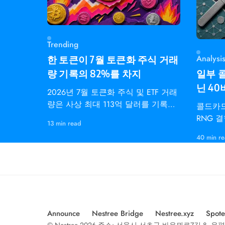
Trending
Analysi
한 토큰이 7월 토큰화 주식 거래
일부 콜
량 기록의 82%를 차지
닌 4
2026년 7월 토큰화 주식 및 ETF 거래
량은 사상 최대 113억 달러를 기록했
콜드카드
고, 바이낸스 QQQB 토큰만 92.7억
RNG 결
13 min read
달러를
비트 엔
40 min r
성했습니
Announce
Nestree Bridge
Nestree.xyz
Spote