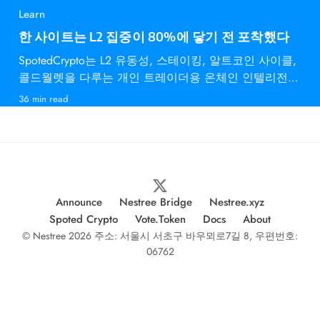
Learn
한 사이트는 L2 집중이 80%에 닿기 전 포착했다
SpotedCrypto는 L2 유동성, 스테이킹, 알트코인 사이클,
콜드월렛을 다루는 개인 트레이더용 온체인 인텔리전스
다.
36 min read
Announce
Nestree Bridge
Nestree.xyz
Spoted Crypto
Vote.Token
Docs
About
© Nestree 2026 주소: 서울시 서초구 바우뫼로7길 8, 우편번호:
06762