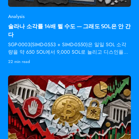
Analysis
솔라나 소각률 14배 뛸 수도 — 그래도 SOL은 안 간
다
SGP-0003(SIMD-0553 + SIMD-0550)은 일일 SOL 소각
량을 약 650 SOL에서 9,000 SOL로 늘리고 디스인플레
이션 속도를 2배로 높입니다 —
22 min read