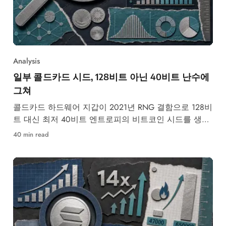
Analysis
일부 콜드카드 시드, 128비트 아닌 40비트 난수에
그쳐
콜드카드 하드웨어 지갑이 2021년 RNG 결함으로 128비
트 대신 최저 40비트 엔트로피의 비트코인 시드를 생성
했습니다.
40 min read