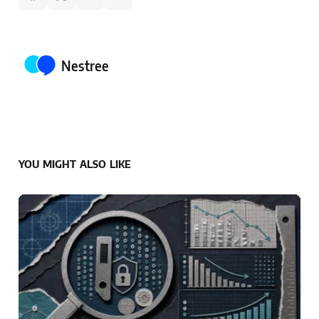
Posted by
Nestree
YOU MIGHT ALSO LIKE