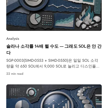
Analysis
솔라나 소각률 14배 뛸 수도 — 그래도 SOL은 안 간
다
SGP-0003(SIMD-0553 + SIMD-0550)은 일일 SOL 소각
량을 약 650 SOL에서 9,000 SOL로 늘리고 디스인플레
이션 속도를 2배로 높입니다 —
22 min read