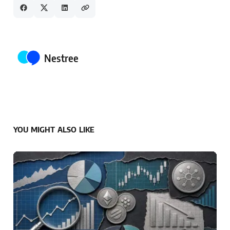
Posted by
Nestree
YOU MIGHT ALSO LIKE