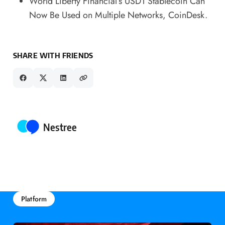
World Liberty Financial’s USD1 Stablecoin Can
Now Be Used on Multiple Networks
, CoinDesk.
SHARE WITH FRIENDS
Posted by
Nestree
Platform