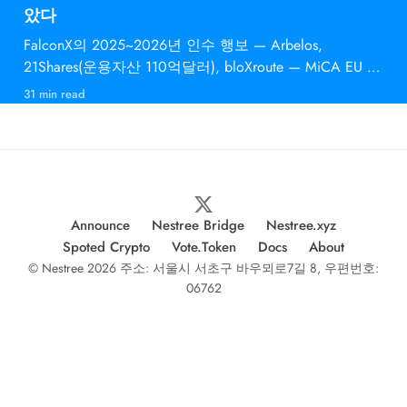
았다
FalconX의 2025~2026년 인수 행보 — Arbelos,
21Shares(운용자산 110억달러), bloXroute — MiCA EU 승
인과 의미
31 min read
Announce
Nestree Bridge
Nestree.xyz
Spoted Crypto
Vote.Token
Docs
About
© Nestree 2026 주소: 서울시 서초구 바우뫼로7길 8, 우편번호:
06762