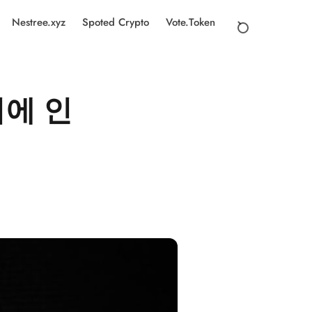
Nestree.xyz
Spoted Crypto
Vote.Token
러에 인