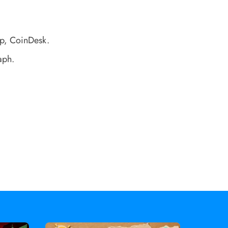
p
, CoinDesk.
aph.