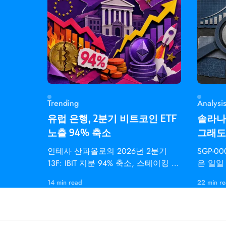
Trending
Analysi
유럽 은행, 2분기 비트코인 ETF
솔라나 
노출 94% 축소
그래도 
인테사 산파올로의 2026년 2분기
SGP-00
13F: IBIT 지분 94% 축소, 스테이킹 이
은 일일 
더 ETF(ETHB) 보유는 3배 증가.
서 9,
14 min read
22 min r
이션 속