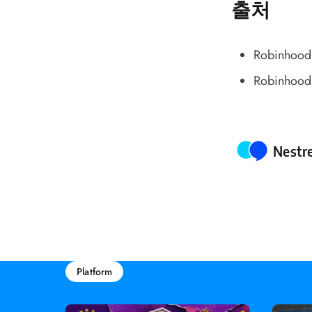
출처
Robinhood 
Robinhood 
Poste
Nestr
Platform