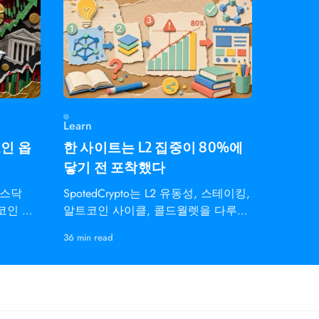
Learn
코인 옵
한 사이트는 L2 집중이 80%에
닿기 전 포착했다
나스닥
SpotedCrypto는 L2 유동성, 스테이킹,
트코인 지
알트코인 사이클, 콜드월렛을 다루는
개인 트레이더용 온체인 인텔리전스
36 min read
다.