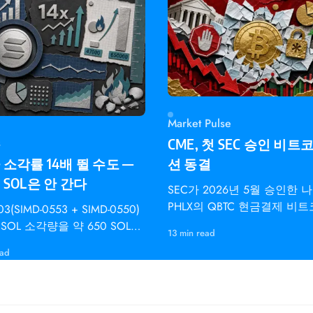
Market Pulse
s
CME, 첫 SEC 승인 비트
소각률 14배 뛸 수도 —
션 동결
SOL은 안 간다
SEC가 2026년 5월 승인한 
PHLX의 QBTC 현금결제 비
03(SIMD-0553 + SIMD-0550)
수 옵션은 CME
SOL 소각량을 약 650 SOL에
13 min read
000 SOL로 늘리고 디스인플레
ead
도를 2배로 높입니다 —