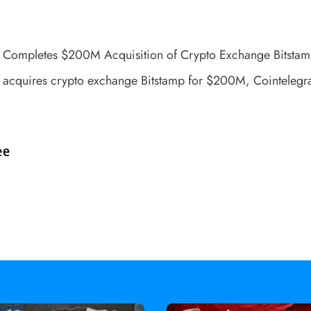
Completes $200M Acquisition of Crypto Exchange Bitstam
acquires crypto exchange Bitstamp for $200M
, Cointelegr
d by
ee