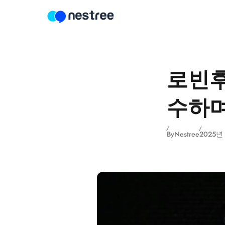
Skip to content
로빈후
수하며
By
Nestree
2025년