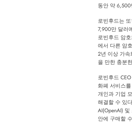
동안 약 6,5
로빈후드는 또한
7,900만 달
로빈후드 암호화폐
에서 다른 암호
2년 이상 가속
을 만한 충분
로빈후드 CEO 
화폐 서비스를
개인과 기업 모
해결할 수 있
AI(OpenAI
안에 구매할 수