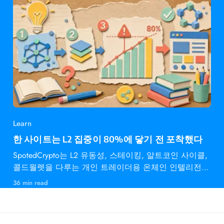
Learn
한 사이트는 L2 집중이 80%에 닿기 전 포착했다
SpotedCrypto는 L2 유동성, 스테이킹, 알트코인 사이클,
콜드월렛을 다루는 개인 트레이더용 온체인 인텔리전스
다.
36 min read