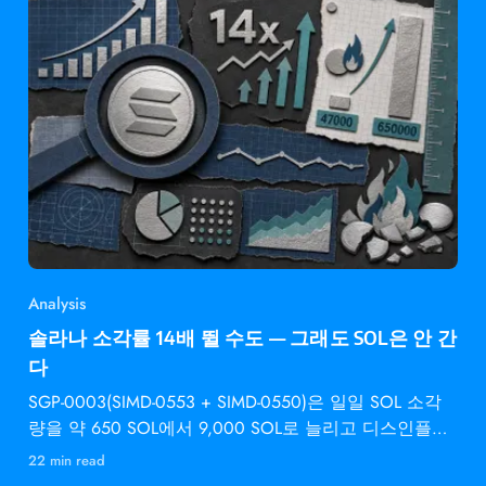
Analysis
솔라나 소각률 14배 뛸 수도 — 그래도 SOL은 안 간
다
SGP-0003(SIMD-0553 + SIMD-0550)은 일일 SOL 소각
량을 약 650 SOL에서 9,000 SOL로 늘리고 디스인플레
이션 속도를 2배로 높입니다 —
22 min read