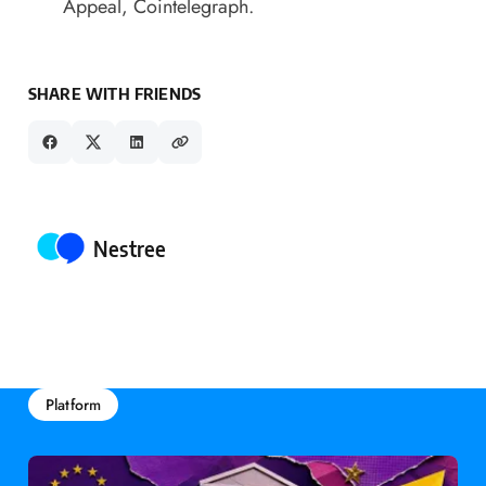
Appeal
, Cointelegraph.
SHARE WITH FRIENDS
Posted by
Nestree
Platform