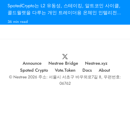
SpotedCrypto는 L2 유동성, 스테이킹, 알트코인 사이클,
콜드월렛을 다루는 개인 트레이더용 온체인 인텔리전스
다.
36 min read
Announce
Nestree Bridge
Nestree.xyz
Spoted Crypto
Vote.Token
Docs
About
© Nestree 2026 주소: 서울시 서초구 바우뫼로7길 8, 우편번호:
06762