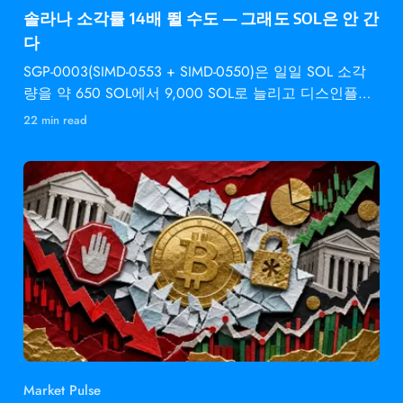
솔라나 소각률 14배 뛸 수도 — 그래도 SOL은 안 간
다
SGP-0003(SIMD-0553 + SIMD-0550)은 일일 SOL 소각
량을 약 650 SOL에서 9,000 SOL로 늘리고 디스인플레
이션 속도를 2배로 높입니다 —
22 min read
Market Pulse