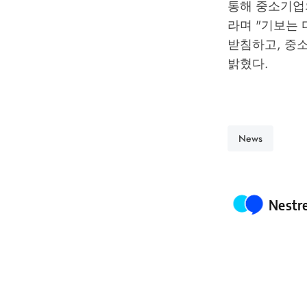
통해 중소기업
라며 "기보는
받침하고, 중
밝혔다.
News
Poste
Nestr