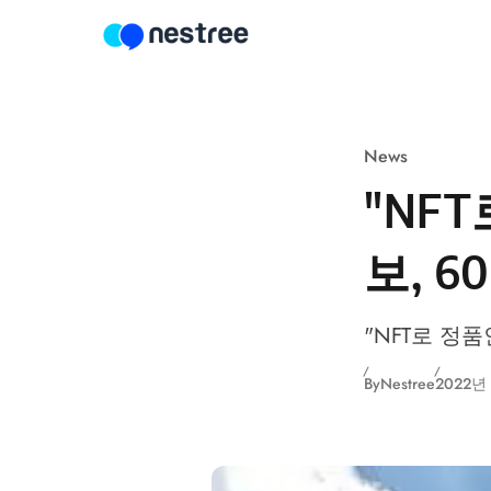
Skip to content
News
"NF
보, 
"NFT로 정품
By
Nestree
2022년