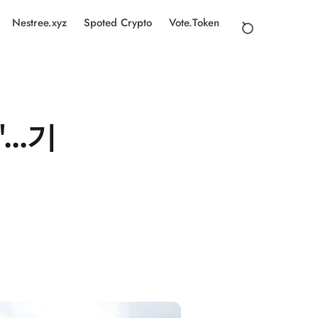
Nestree.xyz
Spoted Crypto
Vote.Token
..기