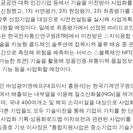
 공공연·대학·민간기업 등에서 기술을 이전받아 사업화를
신청했고, 1차 서면평가, 2차 현장평가, 3차 최종평가를
 향후 선정기업을 대상으로 사전컨설팅을 실시해 사업계
 지원할 예정이다. 일례로 최종평가에서 선정된 ㈜리드포
은 한국전자통신연구원(ETRI)에서 이전받은 △지식융합 인
술을 지능형 콜드체인 솔루션에 접목시켜 물류 배송 중 온
간으로 측정해 위험을 예측하는 서비스 △블록체인 NFT(Non 
체 불가능한 토큰) 기술을 활용해 정품인증·유통이력·품질정
 기능 등을 사업화할 예정이다.
인 ㈜성광이엔에프(대표이사 홍원석)는 한국기계연구원
에서 배출되는 내부열을 이용해 질소산화물(NOx)을 제
며, 국내 400여개소 및 해외 소각시설을 대상으로 사업
 다른 기업들도 모두 기술이전을 통해 기업의 가치를 한 
 사업화 기획·상용화로드맵·이차보전과 관련된 사업비를
 김종호 기보 이사장은 "통합지원사업은 중소기업의 기술