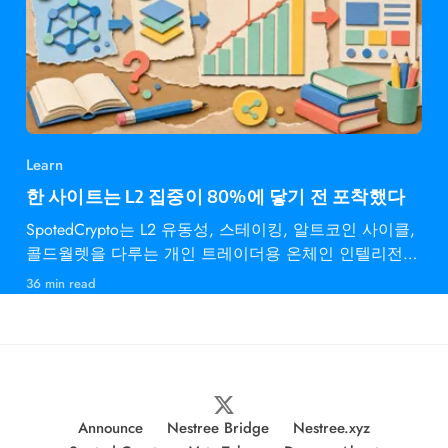
Learn
한 사이트는 L2 집중이 80%에 닿기 전 포착했다
SpotedCrypto는 L2 유동성, 스테이킹, 알트코인 사이클,
콜드월렛을 다루는 개인 트레이더용 온체인 인텔리전스
다.
36 min read
Announce
Nestree Bridge
Nestree.xyz