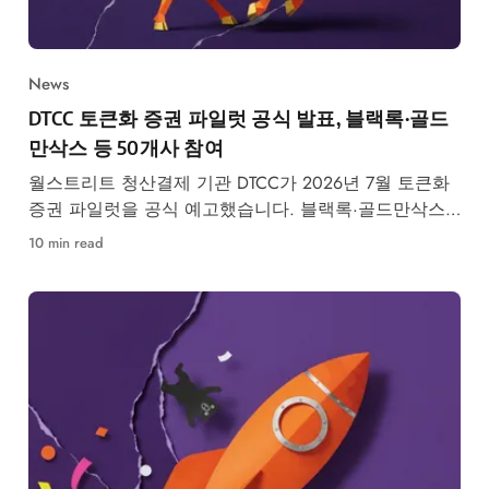
News
DTCC 토큰화 증권 파일럿 공식 발표, 블랙록·골드
만삭스 등 50개사 참여
월스트리트 청산결제 기관 DTCC가 2026년 7월 토큰화
증권 파일럿을 공식 예고했습니다. 블랙록·골드만삭스
등 50개사 참여, RWA 시장 구조 변화가 본격화됩니다.
10 min read