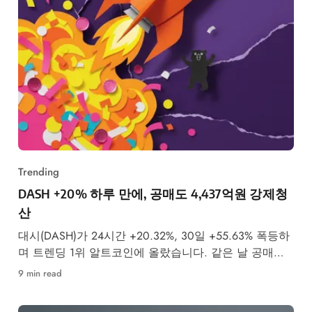
Trending
DASH +20% 하루 만에, 공매도 4,437억원 강제청
산
대시(DASH)가 24시간 +20.32%, 30일 +55.63% 폭등하
며 트렌딩 1위 알트코인에 올랐습니다. 같은 날 공매도
투자자 4,437억원이 강제청산됐습니다.
9 min read