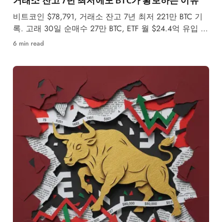
비트코인 $78,791, 거래소 잔고 7년 최저 221만 BTC 기
록. 고래 30일 순매수 27만 BTC, ETF 월 $24.4억 유입 속
5월 강세·약세 시나리오를 분석합니다.
6 min read