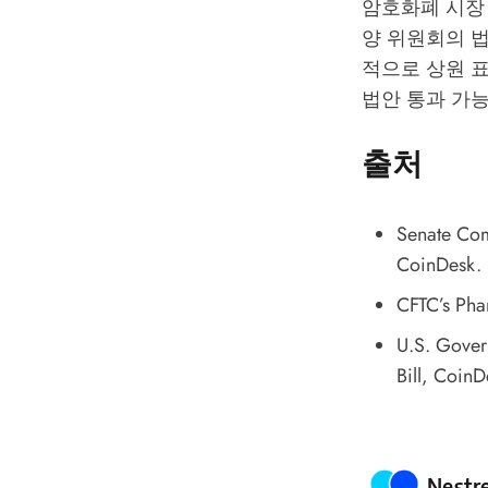
암호화폐 시장
양 위원회의 법
적으로 상원 
법안 통과 가능
출처
Senate Com
CoinDesk.
CFTC’s Pha
U.S. Gover
Bill
, CoinD
Poste
Nestr