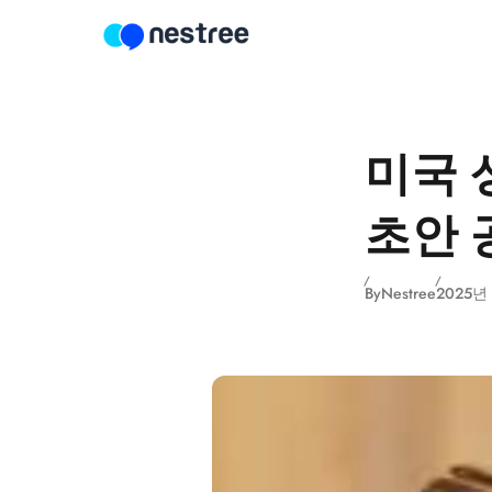
Skip to content
미국 
초안 
By
Nestree
2025년