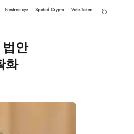
Nestree.xyz
Spoted Crypto
Vote.Token
 법안
명확화