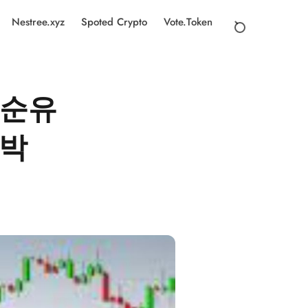
Nestree.xyz
Spoted Crypto
Vote.Token
속 순유
임박