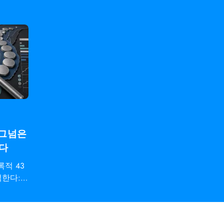
시그넘은
한다
적 43
석한다: