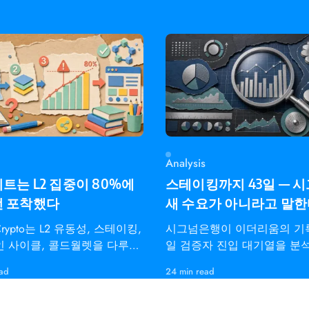
Analysis
트는 L2 집중이 80%에
스테이킹까지 43일 — 
전 포착했다
새 수요가 아니라고 말
dCrypto는 L2 유동성, 스테이킹,
시그넘은행이 이더리움의 기록
 사이클, 콜드월렛을 다루는
일 검증자 진입 대기열을 분
레이더용 온체인 인텔리전스
펙트라 통합, 이탈 한도,
ead
24 min read