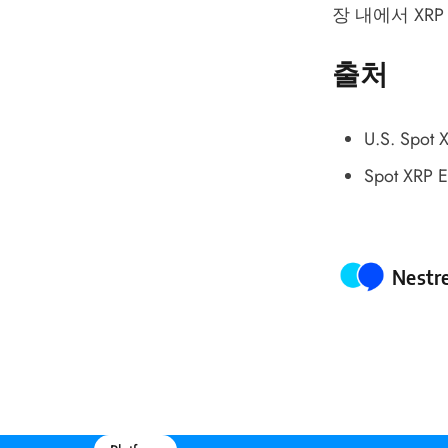
장 내에서 XR
출처
U.S. Spot 
Spot XRP 
Poste
Nestr