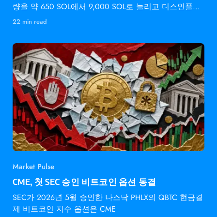
량을 약 650 SOL에서 9,000 SOL로 늘리고 디스인플레
이션 속도를 2배로 높입니다 —
22 min read
Market Pulse
CME, 첫 SEC 승인 비트코인 옵션 동결
SEC가 2026년 5월 승인한 나스닥 PHLX의 QBTC 현금결
제 비트코인 지수 옵션은 CME