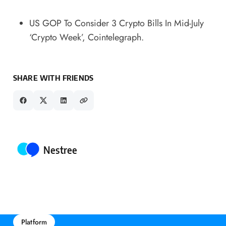
US GOP To Consider 3 Crypto Bills In Mid-July
‘Crypto Week’
, Cointelegraph.
SHARE WITH FRIENDS
Posted by
Nestree
Platform