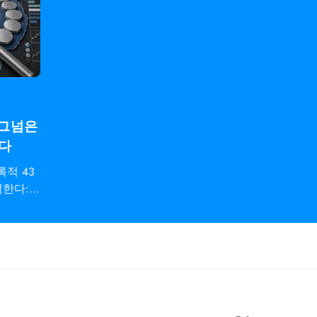
시그넘은
한다
적 43
석한다: