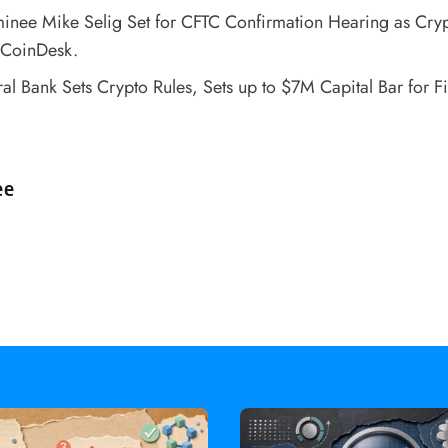
nee Mike Selig Set for CFTC Confirmation Hearing as Crypt
 CoinDesk.
ral Bank Sets Crypto Rules, Sets up to $7M Capital Bar for F
d by
ee