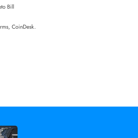
o Bill
irms
, CoinDesk.