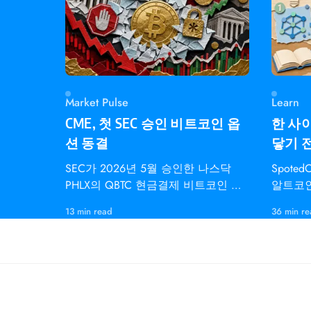
Market Pulse
Learn
CME, 첫 SEC 승인 비트코인 옵
한 사이
션 동결
닿기 
SEC가 2026년 5월 승인한 나스닥
Spote
PHLX의 QBTC 현금결제 비트코인 지
알트코인
수 옵션은 CME
개인 트
13 min read
36 min r
다.