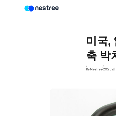
Skip to content
미국,
축 박
By
Nestree
2025년