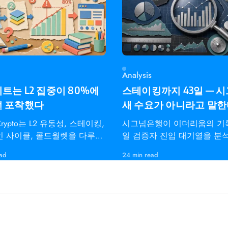
Analysis
트는 L2 집중이 80%에
스테이킹까지 43일 — 
전 포착했다
새 수요가 아니라고 말
dCrypto는 L2 유동성, 스테이킹,
시그넘은행이 이더리움의 기록
 사이클, 콜드월렛을 다루는
일 검증자 진입 대기열을 분
레이더용 온체인 인텔리전스
펙트라 통합, 이탈 한도,
ead
24 min read