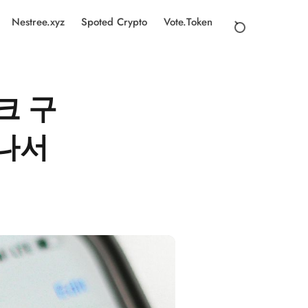
Nestree.xyz
Spoted Crypto
Vote.Token
크 구
 나서