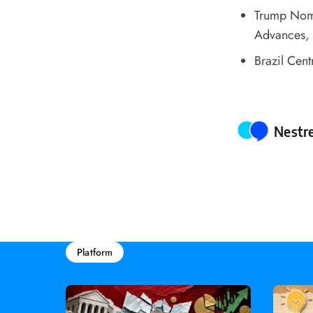
Trump Nomi
Advances
,
Brazil Cent
Poste
Nestr
Platform