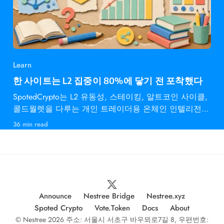
Learn
한 사이트는 L2 집중이 80%에 닿기 전 포착했다
SpotedCrypto는 L2 유동성, 스테이킹, 알트코인 사이클,
콜드월렛을 다루는 개인 트레이더용 온체인 인텔리전스
다.
36 min read
Announce
Nestree Bridge
Nestree.xyz
Spoted Crypto
Vote.Token
Docs
About
© Nestree 2026 주소: 서울시 서초구 바우뫼로7길 8, 우편번호: