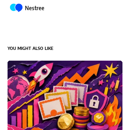
Posted by
Nestree
YOU MIGHT ALSO LIKE