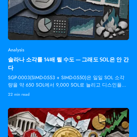
Analysis
솔라나 소각률 14배 뛸 수도 — 그래도 SOL은 안 간
다
SGP-0003(SIMD-0553 + SIMD-0550)은 일일 SOL 소각
량을 약 650 SOL에서 9,000 SOL로 늘리고 디스인플레
이션 속도를 2배로 높입니다 —
22 min read