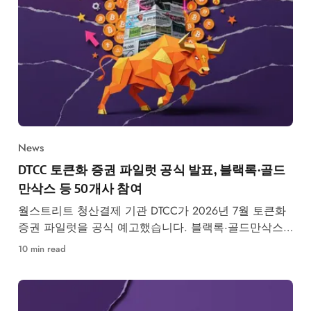
News
DTCC 토큰화 증권 파일럿 공식 발표, 블랙록·골드
만삭스 등 50개사 참여
월스트리트 청산결제 기관 DTCC가 2026년 7월 토큰화
증권 파일럿을 공식 예고했습니다. 블랙록·골드만삭스
등 50개사 참여, RWA 시장 구조 변화가 본격화됩니다.
10 min read