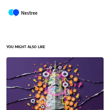
Posted by
Nestree
YOU MIGHT ALSO LIKE