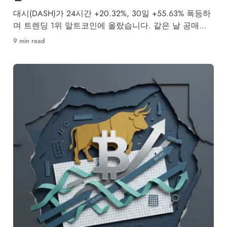
대시(DASH)가 24시간 +20.32%, 30일 +55.63% 폭등하
며 트렌딩 1위 알트코인에 올랐습니다. 같은 날 공매도
투자자 4,437억원이 강제청산됐습니다.
9 min read