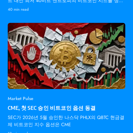
트 대신 최저 40비트 엔트로피의 비트코인 시드를 생성
했습니다.
40 min read
Market Pulse
CME, 첫 SEC 승인 비트코인 옵션 동결
SEC가 2026년 5월 승인한 나스닥 PHLX의 QBTC 현금결
제 비트코인 지수 옵션은 CME