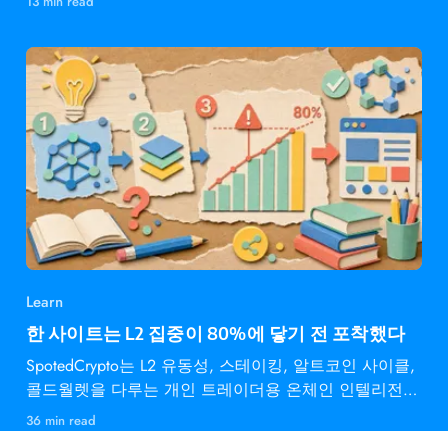
13 min read
Learn
한 사이트는 L2 집중이 80%에 닿기 전 포착했다
SpotedCrypto는 L2 유동성, 스테이킹, 알트코인 사이클,
콜드월렛을 다루는 개인 트레이더용 온체인 인텔리전스
다.
36 min read