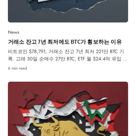
News
거래소 잔고 7년 최저에도 BTC가 횡보하는 이유
비트코인 $78,791, 거래소 잔고 7년 최저 221만 BTC 기
록. 고래 30일 순매수 27만 BTC, ETF 월 $24.4억 유입 속
5월 강세·약세 시나리오를 분석합니다.
6 min read