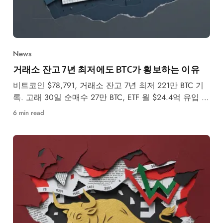
News
거래소 잔고 7년 최저에도 BTC가 횡보하는 이유
비트코인 $78,791, 거래소 잔고 7년 최저 221만 BTC 기
록. 고래 30일 순매수 27만 BTC, ETF 월 $24.4억 유입 속
5월 강세·약세 시나리오를 분석합니다.
6 min read