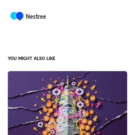
Posted by
Nestree
YOU MIGHT ALSO LIKE