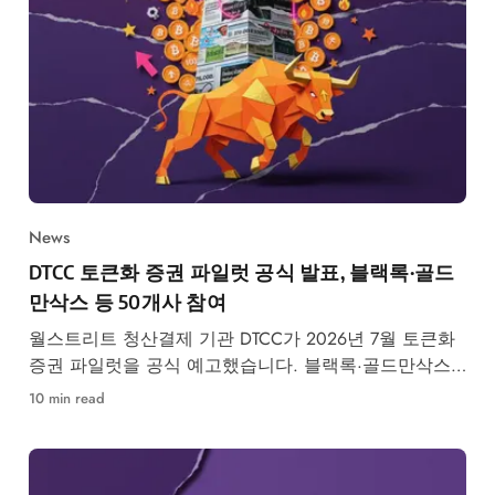
News
DTCC 토큰화 증권 파일럿 공식 발표, 블랙록·골드
만삭스 등 50개사 참여
월스트리트 청산결제 기관 DTCC가 2026년 7월 토큰화
증권 파일럿을 공식 예고했습니다. 블랙록·골드만삭스
등 50개사 참여, RWA 시장 구조 변화가 본격화됩니다.
10 min read