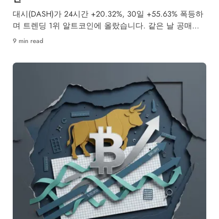
대시(DASH)가 24시간 +20.32%, 30일 +55.63% 폭등하
며 트렌딩 1위 알트코인에 올랐습니다. 같은 날 공매도
투자자 4,437억원이 강제청산됐습니다.
9 min read