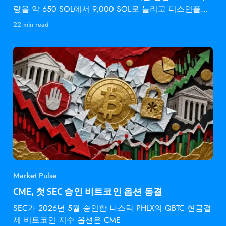
량을 약 650 SOL에서 9,000 SOL로 늘리고 디스인플레
이션 속도를 2배로 높입니다 —
22 min read
Market Pulse
CME, 첫 SEC 승인 비트코인 옵션 동결
SEC가 2026년 5월 승인한 나스닥 PHLX의 QBTC 현금결
제 비트코인 지수 옵션은 CME